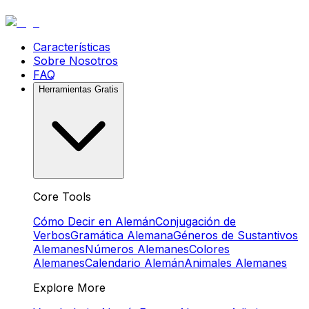
Características
Sobre Nosotros
FAQ
Herramientas Gratis
Core Tools
Cómo Decir en Alemán
Conjugación de
Verbos
Gramática Alemana
Géneros de Sustantivos
Alemanes
Números Alemanes
Colores
Alemanes
Calendario Alemán
Animales Alemanes
Explore More