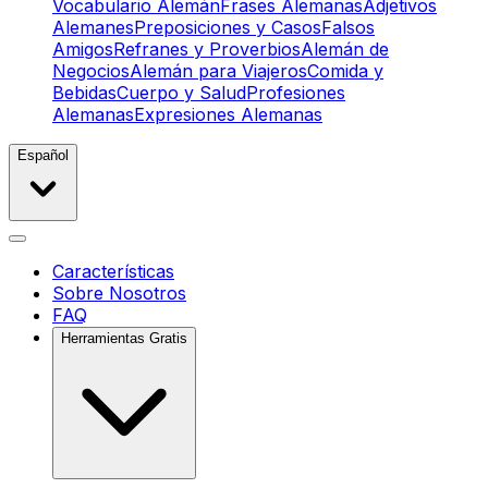
Vocabulario Alemán
Frases Alemanas
Adjetivos
Alemanes
Preposiciones y Casos
Falsos
Amigos
Refranes y Proverbios
Alemán de
Negocios
Alemán para Viajeros
Comida y
Bebidas
Cuerpo y Salud
Profesiones
Alemanas
Expresiones Alemanas
Español
Características
Sobre Nosotros
FAQ
Herramientas Gratis