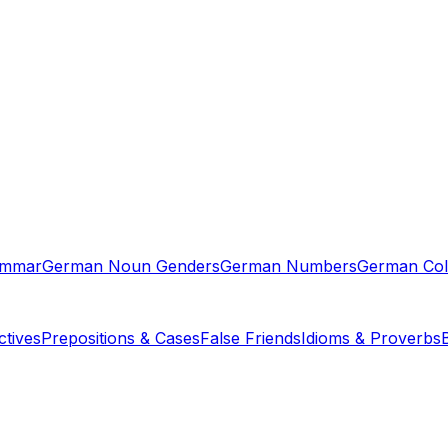
ammar
German Noun Genders
German Numbers
German Col
tives
Prepositions & Cases
False Friends
Idioms & Proverbs