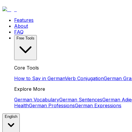
Features
About
FAQ
Free Tools
Core Tools
How to Say in German
Verb Conjugation
German Gr
Explore More
German Vocabulary
German Sentences
German Adjec
Health
German Professions
German Expressions
English