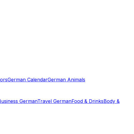
ors
German Calendar
German Animals
Business German
Travel German
Food & Drinks
Body &