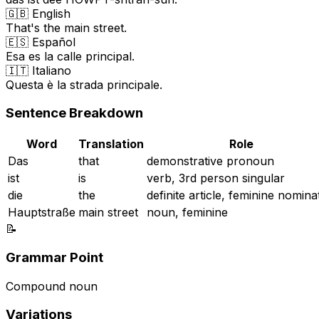
🇬🇧 English
That's the main street.
🇪🇸 Español
Esa es la calle principal.
🇮🇹 Italiano
Questa è la strada principale.
Sentence Breakdown
Word
Translation
Role
Das
that
demonstrative pronoun
ist
is
verb, 3rd person singular
die
the
definite article, feminine nomina
Hauptstraße
main street
noun, feminine
📝
Grammar Point
Compound noun
Variations