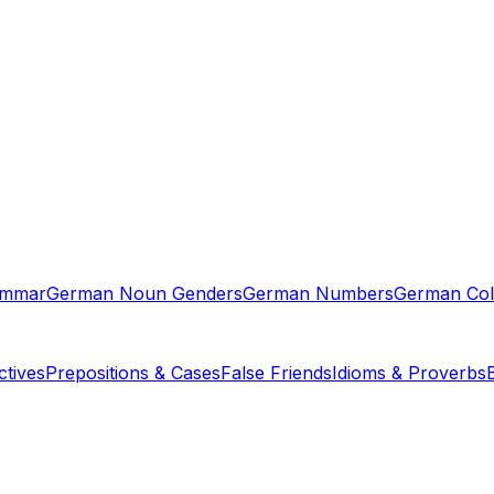
ammar
German Noun Genders
German Numbers
German Col
tives
Prepositions & Cases
False Friends
Idioms & Proverbs