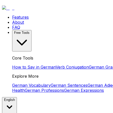
Features
About
FAQ
Free Tools
Core Tools
How to Say in German
Verb Conjugation
German Gr
Explore More
German Vocabulary
German Sentences
German Adjec
Health
German Professions
German Expressions
English