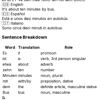
🇬🇧 English
It's about ten minutes by bus.
🇪🇸 Español
Está a unos diez minutos en autobús.
🇮🇹 Italiano
Sono circa dieci minuti in autobus.
Sentence Breakdown
Word
Translation
Role
Es
it
pronoun
ist
is
verb, 3rd person singular
etwa
about
adverb
zehn
ten
number
Minuten
minutes
noun, plural
mit
with/by
preposition, dative
dem
the
definite article, masculine dative
Bus
bus
noun, masculine
📝