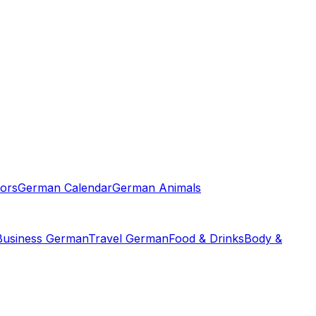
ors
German Calendar
German Animals
Business German
Travel German
Food & Drinks
Body &