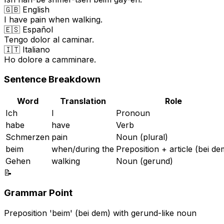
🇬🇧 English
I have pain when walking.
🇪🇸 Español
Tengo dolor al caminar.
🇮🇹 Italiano
Ho dolore a camminare.
Sentence Breakdown
Word
Translation
Role
Ich
I
Pronoun
habe
have
Verb
Schmerzen
pain
Noun (plural)
beim
when/during the
Preposition + article (bei de
Gehen
walking
Noun (gerund)
📝
Grammar Point
Preposition 'beim' (bei dem) with gerund-like noun