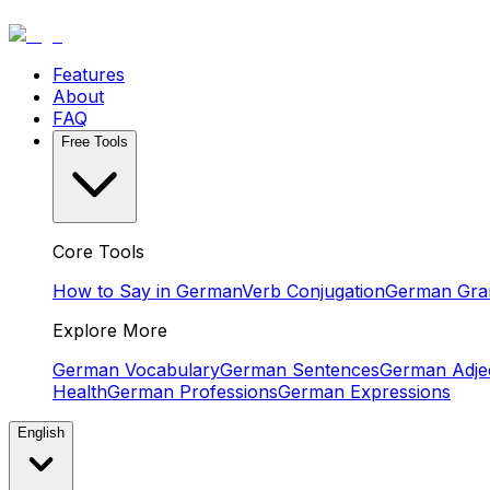
Features
About
FAQ
Free Tools
Core Tools
How to Say in German
Verb Conjugation
German Gr
Explore More
German Vocabulary
German Sentences
German Adjec
Health
German Professions
German Expressions
English