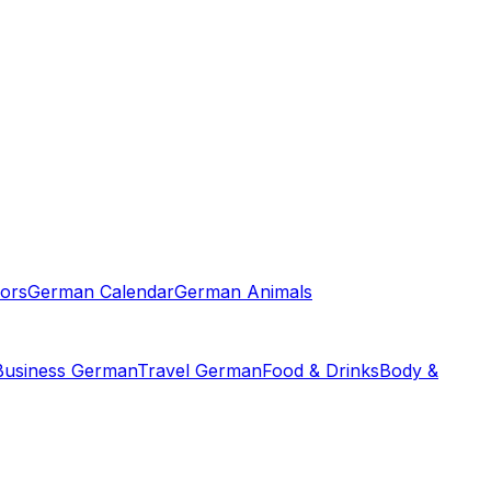
ors
German Calendar
German Animals
Business German
Travel German
Food & Drinks
Body &