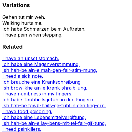
Variations
Gehen tut mir weh.
Walking hurts me.
Ich habe Schmerzen beim Auftreten.
I have pain when stepping.
Related
I have an upset stomach.
Ich habe eine Magenverstimmung.
Ish hah-be ain-e mah-gen-fair-stim-mung.
I need a sick note.
Ich brauche eine Krankschreibung.
Ish brow-khe ain-e krank-shraib-ung.
I have numbness in my fingers.
Ich habe Taubheitsgefühl in den Fingern.
Ish hah-be towb-haits-ge-fühl in den fing-ern.
I have food poisoning.
Ich habe eine Lebensmittelvergiftung.
Ish hah-be ain-e lay-bens-mit-tel-fair-gif-tung.
I need painkillers.