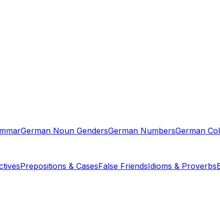
ammar
German Noun Genders
German Numbers
German Col
tives
Prepositions & Cases
False Friends
Idioms & Proverbs