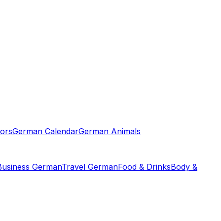
ors
German Calendar
German Animals
Business German
Travel German
Food & Drinks
Body &