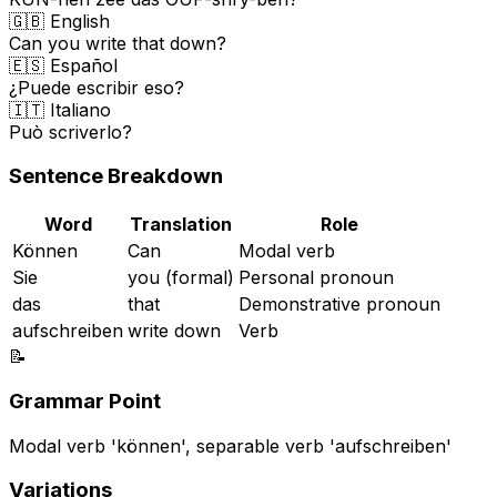
🇬🇧 English
Can you write that down?
🇪🇸 Español
¿Puede escribir eso?
🇮🇹 Italiano
Può scriverlo?
Sentence Breakdown
Word
Translation
Role
Können
Can
Modal verb
Sie
you (formal)
Personal pronoun
das
that
Demonstrative pronoun
aufschreiben
write down
Verb
📝
Grammar Point
Modal verb 'können', separable verb 'aufschreiben'
Variations