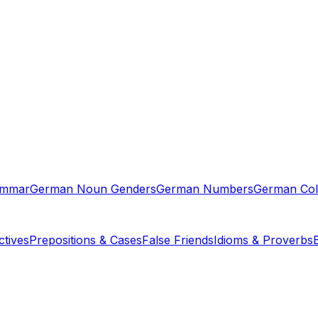
ammar
German Noun Genders
German Numbers
German Col
tives
Prepositions & Cases
False Friends
Idioms & Proverbs