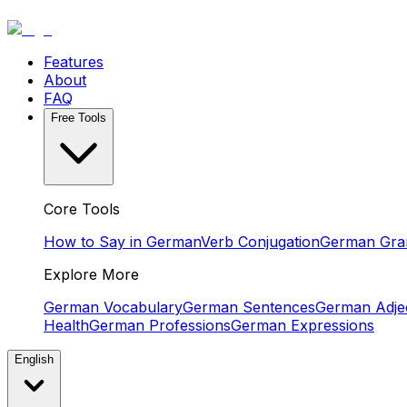
Features
About
FAQ
Free Tools
Core Tools
How to Say in German
Verb Conjugation
German Gr
Explore More
German Vocabulary
German Sentences
German Adjec
Health
German Professions
German Expressions
English