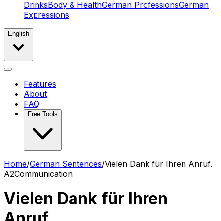
Drinks
Body & Health
German Professions
German
Expressions
English
Features
About
FAQ
Free Tools
Home
/
German Sentences
/
Vielen Dank für Ihren Anruf.
A2
Communication
Vielen Dank für Ihren
Anruf.