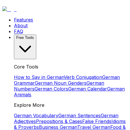
Features
About
FAQ
Free Tools
Core Tools
How to Say in German
Verb Conjugation
German
Grammar
German Noun Genders
German
Numbers
German Colors
German Calendar
German
Animals
Explore More
German Vocabulary
German Sentences
German
Adjectives
Prepositions & Cases
False Friends
Idioms
& Proverbs
Business German
Travel German
Food &