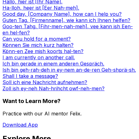
Hallo, hier ist [Ihr Name].
Ha-lloh, heer ist [Eer Nah-meh].
Good day, [Company Name], how can I help you?
Guten Tag, [Firmenname], wie kann ich Ihnen helfen?
Goo-ten Tahg, [Fihr-men-nah-meh], vee kann ish Een-
en hel-fen?
Can you hold for a moment?
Können Sie mich kurz halten?
Könn-en Zee mish koorts hal-ten?
I am currently on another call.
Ich bin gerade in einem anderen Gespräch.
Ish bin geh-rah-deh in ey-nem an-de-ren Geh-shprä-sh.
Shall I take a message?
Soll ich eine Nachricht aufnehmen?
Zoll ish ey-neh Nah-hrihcht owf-neh-men?
Want to Learn More?
Practice with our AI mentor Felix.
Download App
Explore More