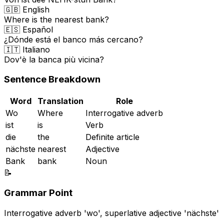
🇬🇧 English
Where is the nearest bank?
🇪🇸 Español
¿Dónde está el banco más cercano?
🇮🇹 Italiano
Dov'è la banca più vicina?
Sentence Breakdown
Word
Translation
Role
Wo
Where
Interrogative adverb
ist
is
Verb
die
the
Definite article
nächste
nearest
Adjective
Bank
bank
Noun
📝
Grammar Point
Interrogative adverb 'wo', superlative adjective 'nächste'