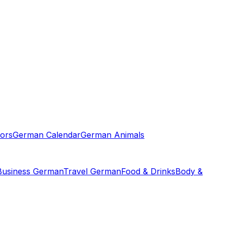
ors
German Calendar
German Animals
Business German
Travel German
Food & Drinks
Body &