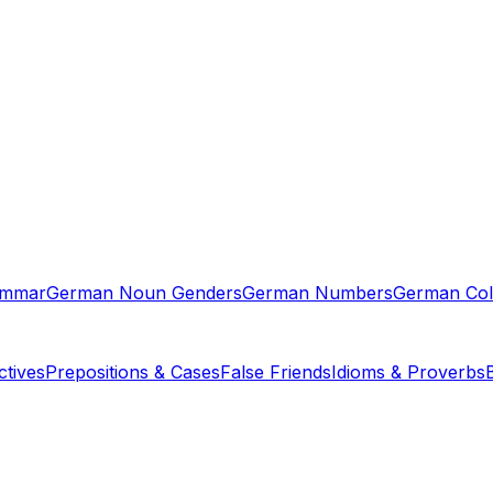
ammar
German Noun Genders
German Numbers
German Col
tives
Prepositions & Cases
False Friends
Idioms & Proverbs