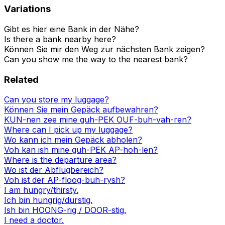
Variations
Gibt es hier eine Bank in der Nähe?
Is there a bank nearby here?
Können Sie mir den Weg zur nächsten Bank zeigen?
Can you show me the way to the nearest bank?
Related
Can you store my luggage?
Können Sie mein Gepäck aufbewahren?
KUN-nen zee mine guh-PEK OUF-buh-vah-ren?
Where can I pick up my luggage?
Wo kann ich mein Gepäck abholen?
Voh kan ish mine guh-PEK AP-hoh-len?
Where is the departure area?
Wo ist der Abflugbereich?
Voh ist der AP-floog-buh-rysh?
I am hungry/thirsty.
Ich bin hungrig/durstig.
Ish bin HOONG-rig / DOOR-stig.
I need a doctor.