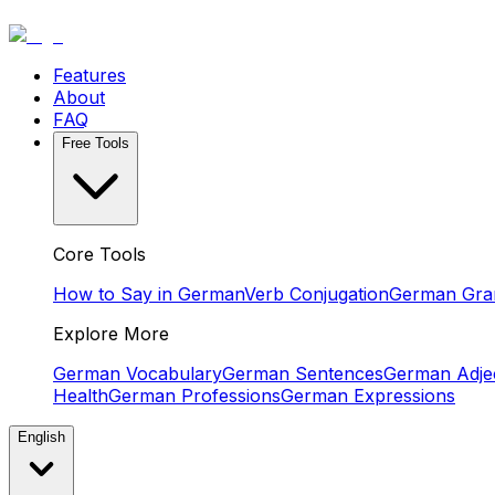
Features
About
FAQ
Free Tools
Core Tools
How to Say in German
Verb Conjugation
German Gr
Explore More
German Vocabulary
German Sentences
German Adjec
Health
German Professions
German Expressions
English