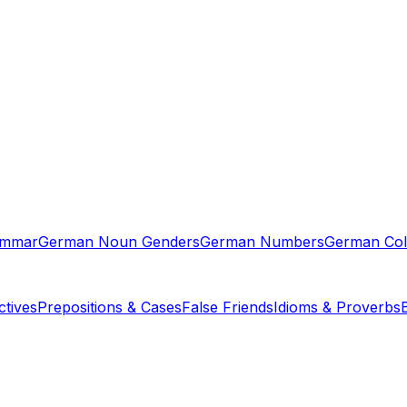
ammar
German Noun Genders
German Numbers
German Col
tives
Prepositions & Cases
False Friends
Idioms & Proverbs