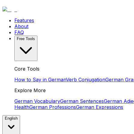
Features
About
FAQ
Free Tools
Core Tools
How to Say in German
Verb Conjugation
German Gr
Explore More
German Vocabulary
German Sentences
German Adjec
Health
German Professions
German Expressions
English