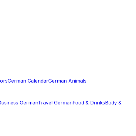
ors
German Calendar
German Animals
Business German
Travel German
Food & Drinks
Body &