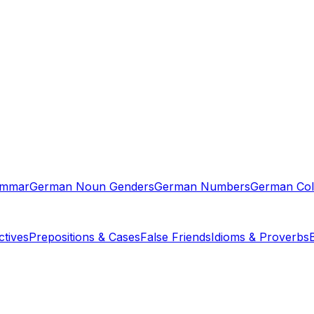
ammar
German Noun Genders
German Numbers
German Col
tives
Prepositions & Cases
False Friends
Idioms & Proverbs