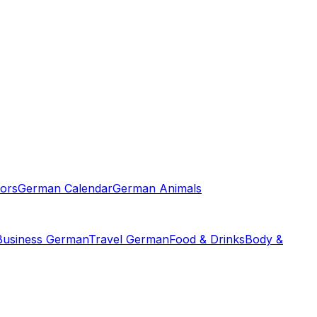
ors
German Calendar
German Animals
Business German
Travel German
Food & Drinks
Body &