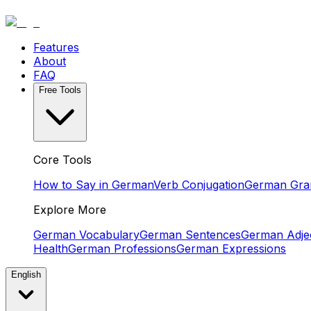
Features
About
FAQ
Free Tools
Core Tools
How to Say in German
Verb Conjugation
German Gr
Explore More
German Vocabulary
German Sentences
German Adjec
Health
German Professions
German Expressions
English