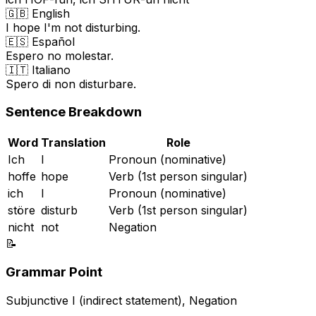
🇬🇧 English
I hope I'm not disturbing.
🇪🇸 Español
Espero no molestar.
🇮🇹 Italiano
Spero di non disturbare.
Sentence Breakdown
Word
Translation
Role
Ich
I
Pronoun (nominative)
hoffe
hope
Verb (1st person singular)
ich
I
Pronoun (nominative)
störe
disturb
Verb (1st person singular)
nicht
not
Negation
📝
Grammar Point
Subjunctive I (indirect statement), Negation