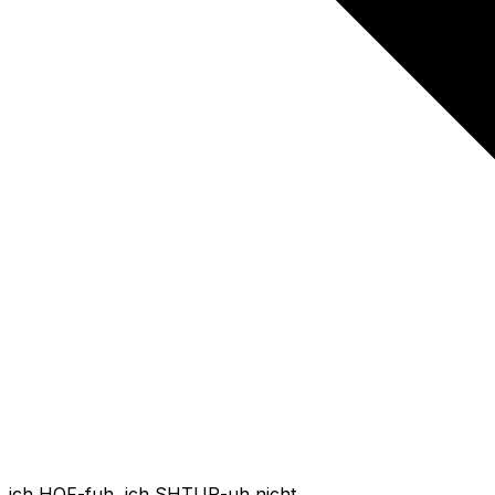
ich HOF-fuh, ich SHTUR-uh nicht