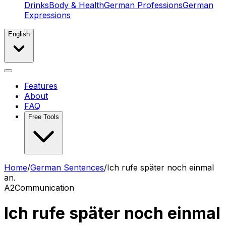
Drinks
Body & Health
German Professions
German
Expressions
English
Features
About
FAQ
Free Tools
Home
/
German Sentences
/
Ich rufe später noch einmal
an.
A2
Communication
Ich rufe später noch einmal