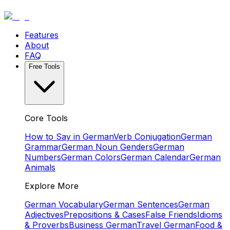
Features
About
FAQ
Free Tools
Core Tools
How to Say in German
Verb Conjugation
German
Grammar
German Noun Genders
German
Numbers
German Colors
German Calendar
German
Animals
Explore More
German Vocabulary
German Sentences
German
Adjectives
Prepositions & Cases
False Friends
Idioms
& Proverbs
Business German
Travel German
Food &