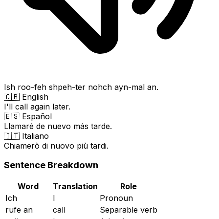
Ish roo-feh shpeh-ter nohch ayn-mal an.
🇬🇧 English
I'll call again later.
🇪🇸 Español
Llamaré de nuevo más tarde.
🇮🇹 Italiano
Chiamerò di nuovo più tardi.
Sentence Breakdown
Word
Translation
Role
Ich
I
Pronoun
rufe an
call
Separable verb