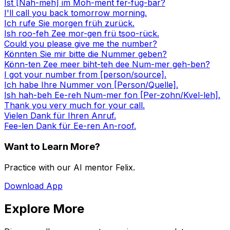
Ist [Nah-meh] im Moh-ment fer-füg-bar?
I'll call you back tomorrow morning.
Ich rufe Sie morgen früh zurück.
Ish roo-feh Zee mor-gen frü tsoo-rück.
Could you please give me the number?
Könnten Sie mir bitte die Nummer geben?
Könn-ten Zee meer biht-teh dee Num-mer geh-ben?
I got your number from [person/source].
Ich habe Ihre Nummer von [Person/Quelle].
Ish hah-beh Ee-reh Num-mer fon [Per-zohn/Kvel-leh].
Thank you very much for your call.
Vielen Dank für Ihren Anruf.
Fee-len Dank für Ee-ren An-roof.
Want to Learn More?
Practice with our AI mentor Felix.
Download App
Explore More