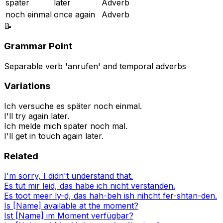
später
later
Adverb
noch einmal
once again
Adverb
📝
Grammar Point
Separable verb 'anrufen' and temporal adverbs
Variations
Ich versuche es später noch einmal.
I'll try again later.
Ich melde mich später noch mal.
I'll get in touch again later.
Related
I'm sorry, I didn't understand that.
Es tut mir leid, das habe ich nicht verstanden.
Es toot meer ly-d, das hah-beh ish nihcht fer-shtan-den.
Is [Name] available at the moment?
Ist [Name] im Moment verfügbar?