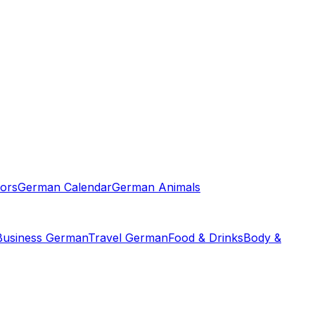
ors
German Calendar
German Animals
Business German
Travel German
Food & Drinks
Body &