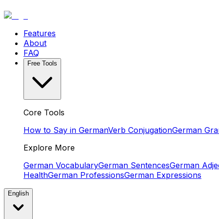
Features
About
FAQ
Free Tools
Core Tools
How to Say in German
Verb Conjugation
German Gr
Explore More
German Vocabulary
German Sentences
German Adjec
Health
German Professions
German Expressions
English