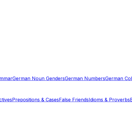
ammar
German Noun Genders
German Numbers
German Col
tives
Prepositions & Cases
False Friends
Idioms & Proverbs