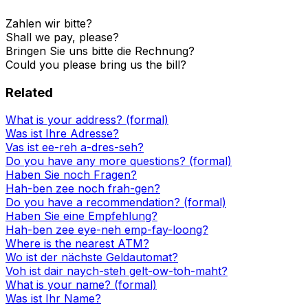
Zahlen wir bitte?
Shall we pay, please?
Bringen Sie uns bitte die Rechnung?
Could you please bring us the bill?
Related
What is your address? (formal)
Was ist Ihre Adresse?
Vas ist ee-reh a-dres-seh?
Do you have any more questions? (formal)
Haben Sie noch Fragen?
Hah-ben zee noch frah-gen?
Do you have a recommendation? (formal)
Haben Sie eine Empfehlung?
Hah-ben zee eye-neh emp-fay-loong?
Where is the nearest ATM?
Wo ist der nächste Geldautomat?
Voh ist dair naych-steh gelt-ow-toh-maht?
What is your name? (formal)
Was ist Ihr Name?