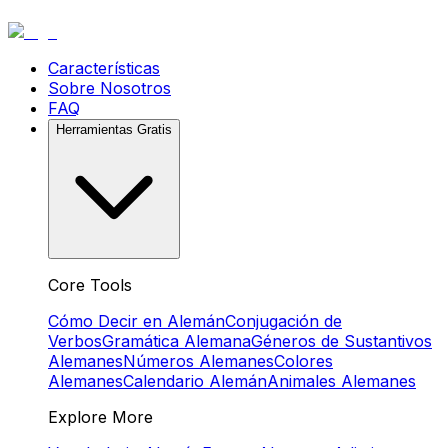
Características
Sobre Nosotros
FAQ
Herramientas Gratis
Core Tools
Cómo Decir en Alemán
Conjugación de
Verbos
Gramática Alemana
Géneros de Sustantivos
Alemanes
Números Alemanes
Colores
Alemanes
Calendario Alemán
Animales Alemanes
Explore More