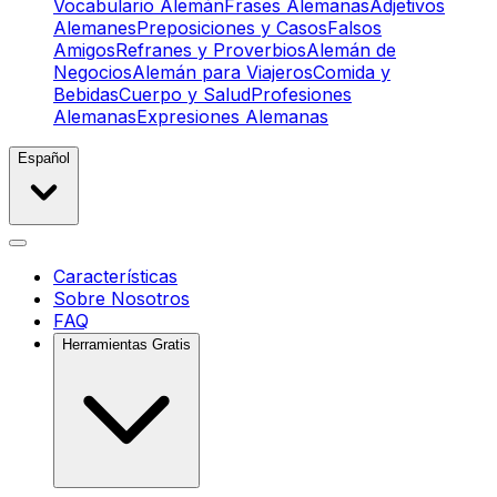
Vocabulario Alemán
Frases Alemanas
Adjetivos
Alemanes
Preposiciones y Casos
Falsos
Amigos
Refranes y Proverbios
Alemán de
Negocios
Alemán para Viajeros
Comida y
Bebidas
Cuerpo y Salud
Profesiones
Alemanas
Expresiones Alemanas
Español
Características
Sobre Nosotros
FAQ
Herramientas Gratis