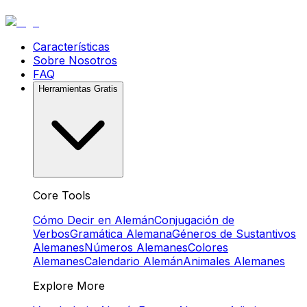
Características
Sobre Nosotros
FAQ
Herramientas Gratis
Core Tools
Cómo Decir en Alemán
Conjugación de
Verbos
Gramática Alemana
Géneros de Sustantivos
Alemanes
Números Alemanes
Colores
Alemanes
Calendario Alemán
Animales Alemanes
Explore More