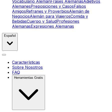
Vocabulario Alemán
Frases Alemanas
Adjetivos
Alemanes
Preposiciones y Casos
Falsos
Amigos
Refranes y Proverbios
Alemán de
Negocios
Alemán para Viajeros
Comida y
Bebidas
Cuerpo y Salud
Profesiones
Alemanas
Expresiones Alemanas
Español
Características
Sobre Nosotros
FAQ
Herramientas Gratis