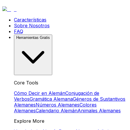
Características
Sobre Nosotros
FAQ
Herramientas Gratis
Core Tools
Cómo Decir en Alemán
Conjugación de
Verbos
Gramática Alemana
Géneros de Sustantivos
Alemanes
Números Alemanes
Colores
Alemanes
Calendario Alemán
Animales Alemanes
Explore More