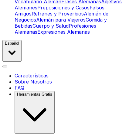
Vocabulario Alemán
Frases Alemanas
Adjetivos
Alemanes
Preposiciones y Casos
Falsos
Amigos
Refranes y Proverbios
Alemán de
Negocios
Alemán para Viajeros
Comida y
Bebidas
Cuerpo y Salud
Profesiones
Alemanas
Expresiones Alemanas
Español
Características
Sobre Nosotros
FAQ
Herramientas Gratis