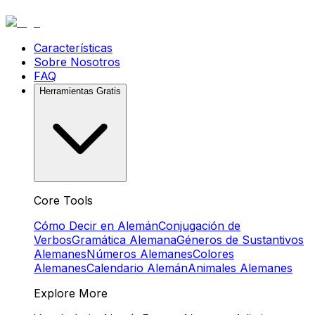
Características
Sobre Nosotros
FAQ
Herramientas Gratis
Core Tools
Cómo Decir en Alemán
Conjugación de
Verbos
Gramática Alemana
Géneros de Sustantivos
Alemanes
Números Alemanes
Colores
Alemanes
Calendario Alemán
Animales Alemanes
Explore More