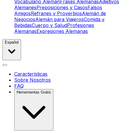
Vocabulario Alemán
Frases Alemanas
Adjetivos
Alemanes
Preposiciones y Casos
Falsos
Amigos
Refranes y Proverbios
Alemán de
Negocios
Alemán para Viajeros
Comida y
Bebidas
Cuerpo y Salud
Profesiones
Alemanas
Expresiones Alemanas
Español
Características
Sobre Nosotros
FAQ
Herramientas Gratis