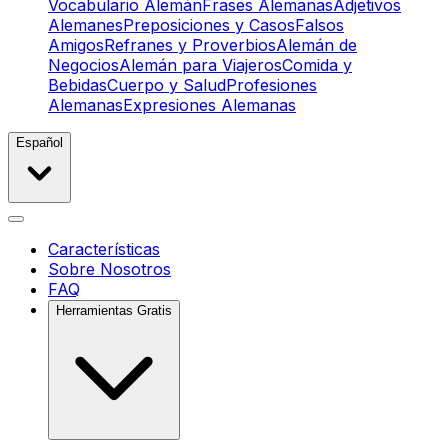
Vocabulario Alemán
Frases Alemanas
Adjetivos
Alemanes
Preposiciones y Casos
Falsos
Amigos
Refranes y Proverbios
Alemán de
Negocios
Alemán para Viajeros
Comida y
Bebidas
Cuerpo y Salud
Profesiones
Alemanas
Expresiones Alemanas
Español
Características
Sobre Nosotros
FAQ
Herramientas Gratis