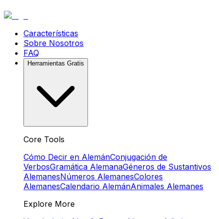
Características
Sobre Nosotros
FAQ
Herramientas Gratis
Core Tools
Cómo Decir en Alemán
Conjugación de
Verbos
Gramática Alemana
Géneros de Sustantivos
Alemanes
Números Alemanes
Colores
Alemanes
Calendario Alemán
Animales Alemanes
Explore More