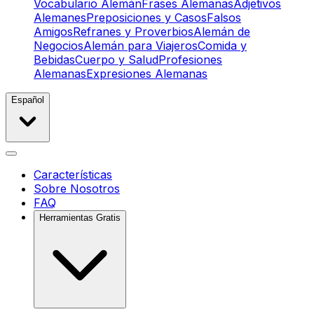
Vocabulario Alemán
Frases Alemanas
Adjetivos
Alemanes
Preposiciones y Casos
Falsos
Amigos
Refranes y Proverbios
Alemán de
Negocios
Alemán para Viajeros
Comida y
Bebidas
Cuerpo y Salud
Profesiones
Alemanas
Expresiones Alemanas
Español
Características
Sobre Nosotros
FAQ
Herramientas Gratis