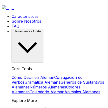
Características
Sobre Nosotros
FAQ
Herramientas Gratis
Core Tools
Cómo Decir en Alemán
Conjugación de
Verbos
Gramática Alemana
Géneros de Sustantivos
Alemanes
Números Alemanes
Colores
Alemanes
Calendario Alemán
Animales Alemanes
Explore More