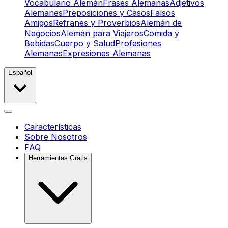
Vocabulario Alemán
Frases Alemanas
Adjetivos
Alemanes
Preposiciones y Casos
Falsos
Amigos
Refranes y Proverbios
Alemán de
Negocios
Alemán para Viajeros
Comida y
Bebidas
Cuerpo y Salud
Profesiones
Alemanas
Expresiones Alemanas
Español
Características
Sobre Nosotros
FAQ
Herramientas Gratis