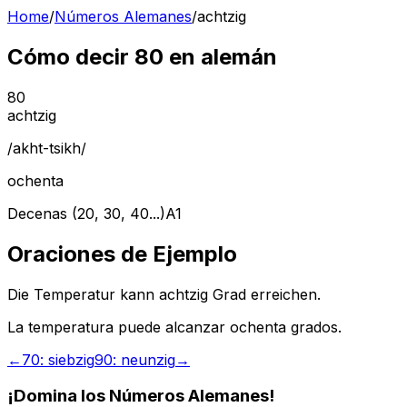
Home
/
Números Alemanes
/
achtzig
Cómo decir 80 en alemán
80
achtzig
/
akht-tsikh
/
ochenta
Decenas (20, 30, 40...)
A1
Oraciones de Ejemplo
Die Temperatur kann achtzig Grad erreichen.
La temperatura puede alcanzar ochenta grados.
←
70
:
siebzig
90
:
neunzig
→
¡Domina los Números Alemanes!