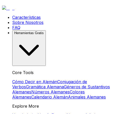
Características
Sobre Nosotros
FAQ
Herramientas Gratis
Core Tools
Cómo Decir en Alemán
Conjugación de
Verbos
Gramática Alemana
Géneros de Sustantivos
Alemanes
Números Alemanes
Colores
Alemanes
Calendario Alemán
Animales Alemanes
Explore More