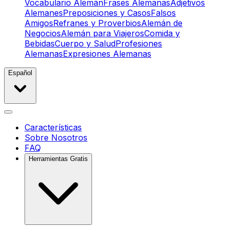
Vocabulario Alemán
Frases Alemanas
Adjetivos
Alemanes
Preposiciones y Casos
Falsos
Amigos
Refranes y Proverbios
Alemán de
Negocios
Alemán para Viajeros
Comida y
Bebidas
Cuerpo y Salud
Profesiones
Alemanas
Expresiones Alemanas
Español
Características
Sobre Nosotros
FAQ
Herramientas Gratis