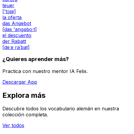
teuer
['tɔɪɐ]
la oferta
das Angebot
[das 'anɡəboːt]
el descuento
der Rabatt
[deːɐ raˈbat]
¿Quieres aprender más?
Practica con nuestro mentor IA Felix.
Descargar App
Explora más
Descubre todos los vocabulario alemán en nuestra
colección completa.
Ver todos