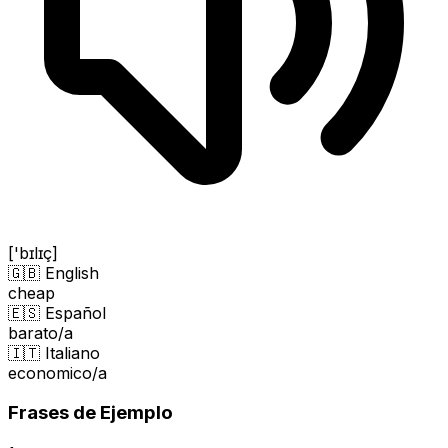
['bɪlɪç]
🇬🇧 English
cheap
🇪🇸 Español
barato/a
🇮🇹 Italiano
economico/a
Frases de Ejemplo