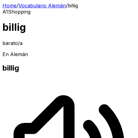
Home
/
Vocabulario Alemán
/
billig
A1
Shopping
billig
barato/a
En Alemán
billig