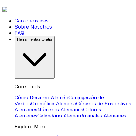
Características
Sobre Nosotros
FAQ
Herramientas Gratis
Core Tools
Cómo Decir en Alemán
Conjugación de
Verbos
Gramática Alemana
Géneros de Sustantivos
Alemanes
Números Alemanes
Colores
Alemanes
Calendario Alemán
Animales Alemanes
Explore More