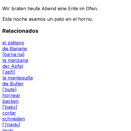
Wir braten heute Abend eine Ente im Ofen.
Esta noche asamos un pato en el horno.
Relacionados
el plátano
die Banane
[baˈnaːnə]
la manzana
der Apfel
[ˈapfl̩]
la mantequilla
die Butter
[ˈbʊtɐ]
hornear
backen
[ˈbakn̩]
cortar
schneiden
[ˈʃnaɪ̯dn̩]
lavar