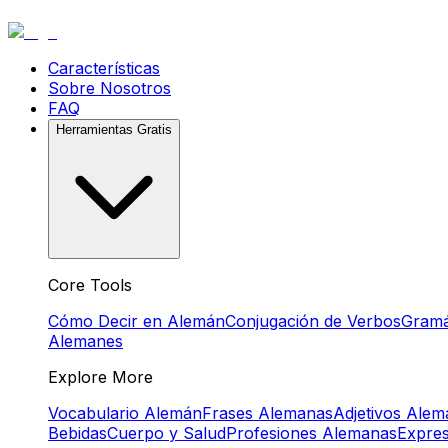
Características
Sobre Nosotros
FAQ
Herramientas Gratis
Core Tools
Cómo Decir en Alemán
Conjugación de Verbos
Gramá
Alemanes
Explore More
Vocabulario Alemán
Frases Alemanas
Adjetivos Ale
Bebidas
Cuerpo y Salud
Profesiones Alemanas
Expre