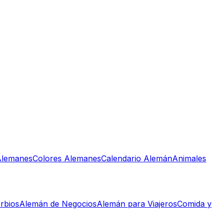
lemanes
Colores Alemanes
Calendario Alemán
Animales
rbios
Alemán de Negocios
Alemán para Viajeros
Comida y