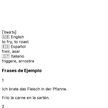
[ˈbʁaːtn̩]
🇬🇧 English
to fry, to roast
🇪🇸 Español
freír, asar
🇮🇹 Italiano
friggere, arrostire
Frases de Ejemplo
1
Ich brate das Fleisch in der Pfanne.
Frío la carne en la sartén.
2