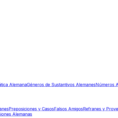
tica Alemana
Géneros de Sustantivos Alemanes
Números A
manes
Preposiciones y Casos
Falsos Amigos
Refranes y Prove
siones Alemanas