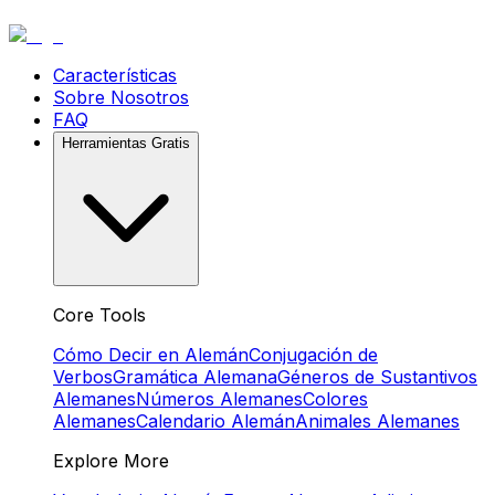
Características
Sobre Nosotros
FAQ
Herramientas Gratis
Core Tools
Cómo Decir en Alemán
Conjugación de
Verbos
Gramática Alemana
Géneros de Sustantivos
Alemanes
Números Alemanes
Colores
Alemanes
Calendario Alemán
Animales Alemanes
Explore More