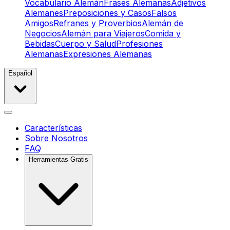
Vocabulario Alemán
Frases Alemanas
Adjetivos
Alemanes
Preposiciones y Casos
Falsos
Amigos
Refranes y Proverbios
Alemán de
Negocios
Alemán para Viajeros
Comida y
Bebidas
Cuerpo y Salud
Profesiones
Alemanas
Expresiones Alemanas
Español
Características
Sobre Nosotros
FAQ
Herramientas Gratis