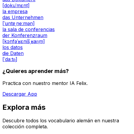
[dokuˈmɛnt]
la empresa
das Unternehmen
[ˈʊntɐˌneːmən]
la sala de conferencias
der Konferenzraum
[kɔnfəˈʁɛnt͡sˌʁaʊ̯m]
los datos
die Daten
[ˈdaːtn̩]
¿Quieres aprender más?
Practica con nuestro mentor IA Felix.
Descargar App
Explora más
Descubre todos los vocabulario alemán en nuestra
colección completa.