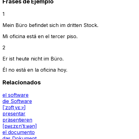
Frases de Ejemplo
1
Mein Büro befindet sich im dritten Stock.
Mi oficina está en el tercer piso.
2
Er ist heute nicht im Büro.
Él no está en la oficina hoy.
Relacionados
el software
die Software
[ˈzɔftˌvɛːɐ̯]
presentar
präsentieren
[pʁɛzɛnˈtiːʁən]
el documento
das Dokument