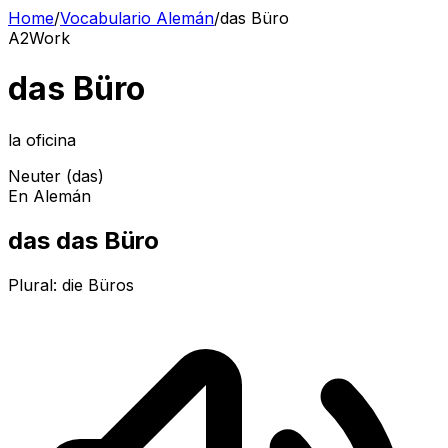
Home
/
Vocabulario Alemán
/
das Büro
A2
Work
das Büro
la oficina
Neuter (das)
En Alemán
das das Büro
Plural:
die Büros