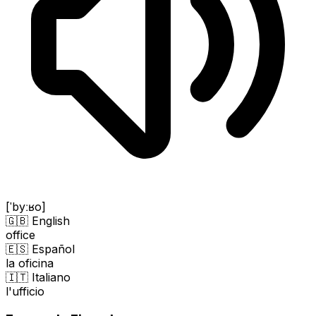
[ˈbyːʁo]
🇬🇧 English
office
🇪🇸 Español
la oficina
🇮🇹 Italiano
l'ufficio