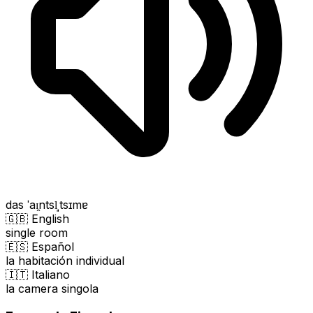
das ˈaɪ̯ntsl̩ˌtsɪmɐ
🇬🇧 English
single room
🇪🇸 Español
la habitación individual
🇮🇹 Italiano
la camera singola