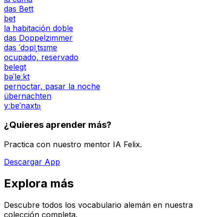
das Bett
bet
la habitación doble
das Doppelzimmer
das ˈdɔpl̩ˌtsɪmɐ
ocupado, reservado
belegt
bəˈleːkt
pernoctar, pasar la noche
übernachten
yːbɐˈnaxtn̩
¿Quieres aprender más?
Practica con nuestro mentor IA Felix.
Descargar App
Explora más
Descubre todos los vocabulario alemán en nuestra
colección completa.