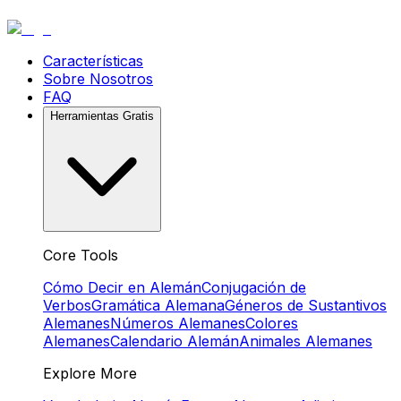
Características
Sobre Nosotros
FAQ
Herramientas Gratis
Core Tools
Cómo Decir en Alemán
Conjugación de
Verbos
Gramática Alemana
Géneros de Sustantivos
Alemanes
Números Alemanes
Colores
Alemanes
Calendario Alemán
Animales Alemanes
Explore More