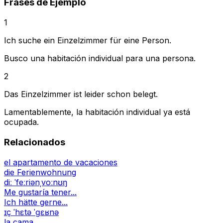
Frases de Ejemplo
1
Ich suche ein Einzelzimmer für eine Person.
Busco una habitación individual para una persona.
2
Das Einzelzimmer ist leider schon belegt.
Lamentablemente, la habitación individual ya está
ocupada.
Relacionados
el apartamento de vacaciones
die Ferienwohnung
diː ˈfeːriənˌvoːnʊŋ
Me gustaría tener...
Ich hätte gerne...
ɪç ˈhɛtə ˈɡɛʁnə
la cama