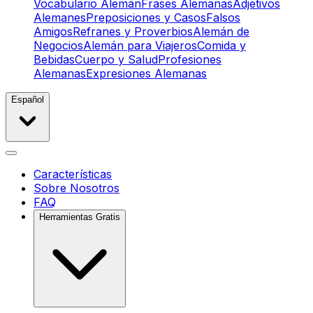
Vocabulario Alemán
Frases Alemanas
Adjetivos
Alemanes
Preposiciones y Casos
Falsos
Amigos
Refranes y Proverbios
Alemán de
Negocios
Alemán para Viajeros
Comida y
Bebidas
Cuerpo y Salud
Profesiones
Alemanas
Expresiones Alemanas
Español
Características
Sobre Nosotros
FAQ
Herramientas Gratis