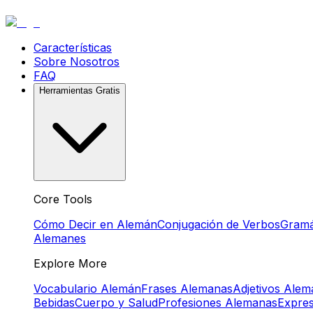
Características
Sobre Nosotros
FAQ
Herramientas Gratis
Core Tools
Cómo Decir en Alemán
Conjugación de Verbos
Gramá
Alemanes
Explore More
Vocabulario Alemán
Frases Alemanas
Adjetivos Ale
Bebidas
Cuerpo y Salud
Profesiones Alemanas
Expre