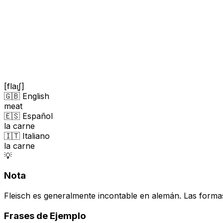
[flaɪ̯ʃ]
🇬🇧 English
meat
🇪🇸 Español
la carne
🇮🇹 Italiano
la carne
💡
Nota
Fleisch es generalmente incontable en alemán. Las formas 
Frases de Ejemplo