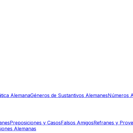
tica Alemana
Géneros de Sustantivos Alemanes
Números A
manes
Preposiciones y Casos
Falsos Amigos
Refranes y Prove
siones Alemanas