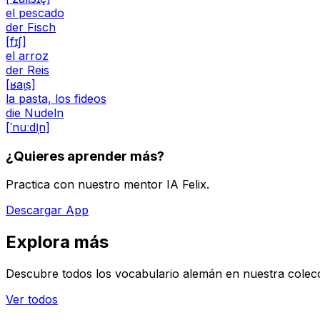
el pescado
der Fisch
[fɪʃ]
el arroz
der Reis
[ʁaɪ̯s]
la pasta, los fideos
die Nudeln
[ˈnuːdl̩n]
¿Quieres aprender más?
Practica con nuestro mentor IA Felix.
Descargar App
Explora más
Descubre todos los vocabulario alemán en nuestra colec
Ver todos