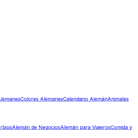
lemanes
Colores Alemanes
Calendario Alemán
Animales
rbios
Alemán de Negocios
Alemán para Viajeros
Comida y