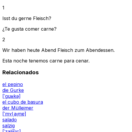
1
Isst du gerne Fleisch?
¿Te gusta comer carne?
2
Wir haben heute Abend Fleisch zum Abendessen.
Esta noche tenemos carne para cenar.
Relacionados
el pepino
die Gurke
[ˈɡʊʁkə]
el cubo de basura
der Mülleimer
[ˈmʏlˌaɪ̯mɐ]
salado
salzig
[ˈzalt͡sɪç]