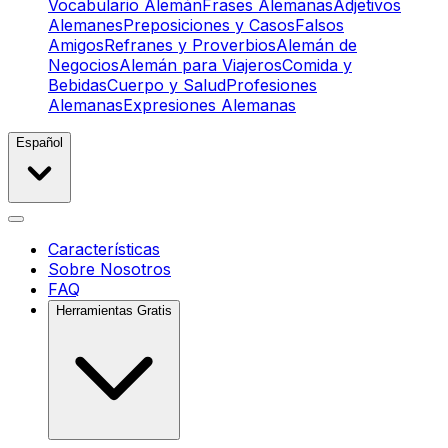
Vocabulario Alemán
Frases Alemanas
Adjetivos
Alemanes
Preposiciones y Casos
Falsos
Amigos
Refranes y Proverbios
Alemán de
Negocios
Alemán para Viajeros
Comida y
Bebidas
Cuerpo y Salud
Profesiones
Alemanas
Expresiones Alemanas
Español
Características
Sobre Nosotros
FAQ
Herramientas Gratis