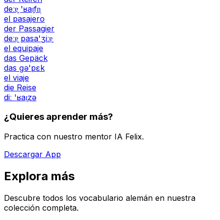
deːɐ̯ 'ʁaɪ̯fn̩
el pasajero
der Passagier
deːɐ̯ pasa'ʒiːɐ̯
el equipaje
das Gepäck
das ɡə'pɛk
el viaje
die Reise
diː 'ʁaɪ̯zə
¿Quieres aprender más?
Practica con nuestro mentor IA Felix.
Descargar App
Explora más
Descubre todos los vocabulario alemán en nuestra
colección completa.