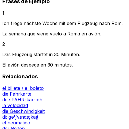
Frases de Ejemplo
1
Ich fliege nächste Woche mit dem Flugzeug nach Rom.
La semana que viene vuelo a Roma en avión.
2
Das Flugzeug startet in 30 Minuten.
El avión despega en 30 minutos.
Relacionados
el billete / el boleto
die Fahrkarte
dee FAHR-kar-teh
la velocidad
die Geschwindigkeit
diː ɡə'ʃvɪndɪçkaɪ̯t
el neumático
der Reifen