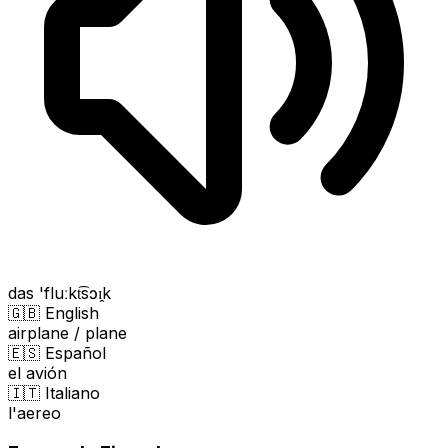
das 'fluːkt͡sɔɪ̯k
🇬🇧 English
airplane / plane
🇪🇸 Español
el avión
🇮🇹 Italiano
l'aereo