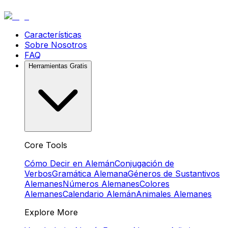
Características
Sobre Nosotros
FAQ
Herramientas Gratis
Core Tools
Cómo Decir en Alemán
Conjugación de
Verbos
Gramática Alemana
Géneros de Sustantivos
Alemanes
Números Alemanes
Colores
Alemanes
Calendario Alemán
Animales Alemanes
Explore More