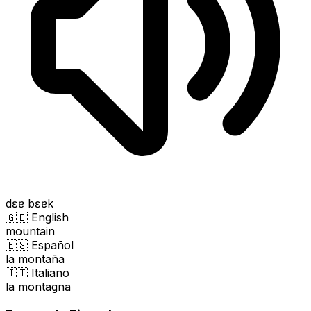
dɛɐ bɛɐk
🇬🇧 English
mountain
🇪🇸 Español
la montaña
🇮🇹 Italiano
la montagna