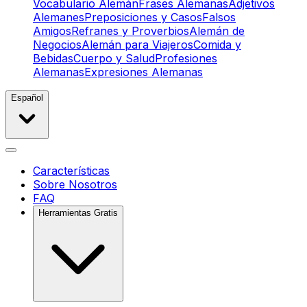
Vocabulario Alemán
Frases Alemanas
Adjetivos
Alemanes
Preposiciones y Casos
Falsos
Amigos
Refranes y Proverbios
Alemán de
Negocios
Alemán para Viajeros
Comida y
Bebidas
Cuerpo y Salud
Profesiones
Alemanas
Expresiones Alemanas
Español
Características
Sobre Nosotros
FAQ
Herramientas Gratis