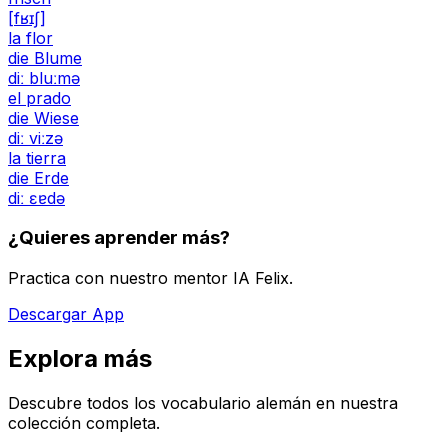
[fʁɪʃ]
la flor
die Blume
diː bluːmə
el prado
die Wiese
diː viːzə
la tierra
die Erde
diː ɛɐdə
¿Quieres aprender más?
Practica con nuestro mentor IA Felix.
Descargar App
Explora más
Descubre todos los vocabulario alemán en nuestra
colección completa.