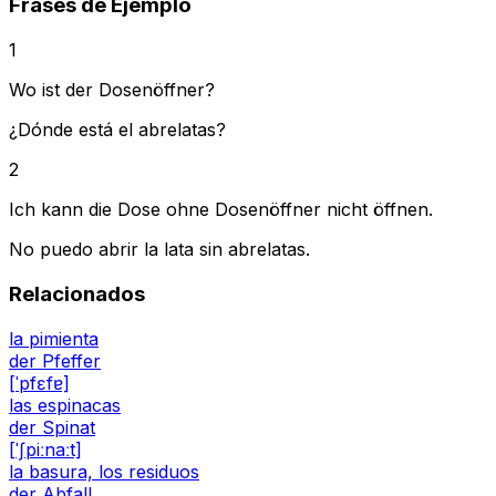
Frases de Ejemplo
1
Wo ist der Dosenöffner?
¿Dónde está el abrelatas?
2
Ich kann die Dose ohne Dosenöffner nicht öffnen.
No puedo abrir la lata sin abrelatas.
Relacionados
la pimienta
der Pfeffer
[ˈpfɛfɐ]
las espinacas
der Spinat
[ˈʃpiːnaːt]
la basura, los residuos
der Abfall