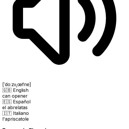
[ˈdoːzn̩ˌœfnɐ]
🇬🇧 English
can opener
🇪🇸 Español
el abrelatas
🇮🇹 Italiano
l'apriscatole