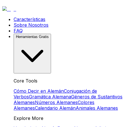
Características
Sobre Nosotros
FAQ
Herramientas Gratis
Core Tools
Cómo Decir en Alemán
Conjugación de
Verbos
Gramática Alemana
Géneros de Sustantivos
Alemanes
Números Alemanes
Colores
Alemanes
Calendario Alemán
Animales Alemanes
Explore More