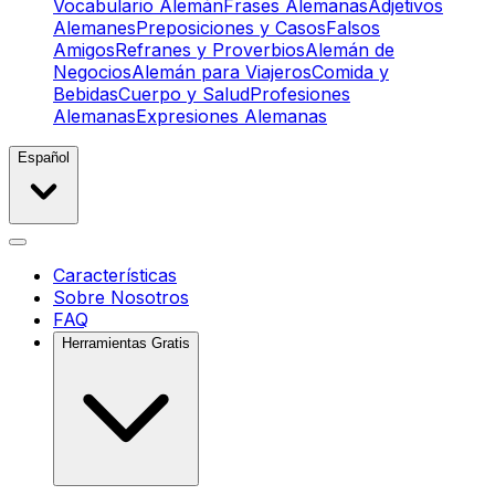
Vocabulario Alemán
Frases Alemanas
Adjetivos
Alemanes
Preposiciones y Casos
Falsos
Amigos
Refranes y Proverbios
Alemán de
Negocios
Alemán para Viajeros
Comida y
Bebidas
Cuerpo y Salud
Profesiones
Alemanas
Expresiones Alemanas
Español
Características
Sobre Nosotros
FAQ
Herramientas Gratis