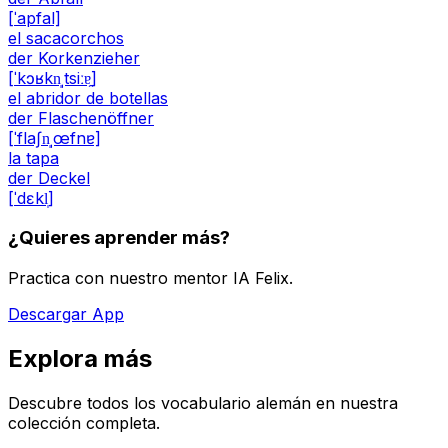
[ˈapfal]
el sacacorchos
der Korkenzieher
[ˈkɔʁkn̩ˌtsiːɐ̯]
el abridor de botellas
der Flaschenöffner
[ˈflaʃn̩ˌœfnɐ]
la tapa
der Deckel
[ˈdɛkl̩]
¿Quieres aprender más?
Practica con nuestro mentor IA Felix.
Descargar App
Explora más
Descubre todos los vocabulario alemán en nuestra
colección completa.