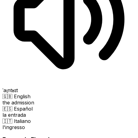
ˈaɪ̯ntʁɪt
🇬🇧 English
the admission
🇪🇸 Español
la entrada
🇮🇹 Italiano
l'ingresso