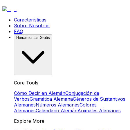
Características
Sobre Nosotros
FAQ
Herramientas Gratis
Core Tools
Cómo Decir en Alemán
Conjugación de
Verbos
Gramática Alemana
Géneros de Sustantivos
Alemanes
Números Alemanes
Colores
Alemanes
Calendario Alemán
Animales Alemanes
Explore More