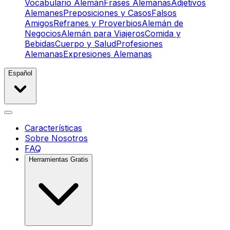
Vocabulario Alemán
Frases Alemanas
Adjetivos
Alemanes
Preposiciones y Casos
Falsos
Amigos
Refranes y Proverbios
Alemán de
Negocios
Alemán para Viajeros
Comida y
Bebidas
Cuerpo y Salud
Profesiones
Alemanas
Expresiones Alemanas
Español
Características
Sobre Nosotros
FAQ
Herramientas Gratis