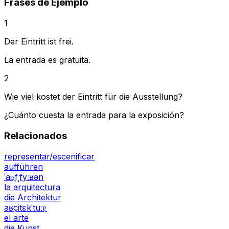
Frases de Ejemplo
1
Der Eintritt ist frei.
La entrada es gratuita.
2
Wie viel kostet der Eintritt für die Ausstellung?
¿Cuánto cuesta la entrada para la exposición?
Relacionados
representar/escenificar
aufführen
ˈaʊ̯fˌfyːʁən
la arquitectura
die Architektur
aʁçitɛkˈtuːɐ̯
el arte
die Kunst