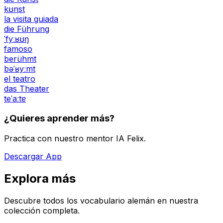
kʊnst
la visita guiada
die Führung
ˈfyːʁʊŋ
famoso
berühmt
bəˈʁyːmt
el teatro
das Theater
teˈaːtɐ
¿Quieres aprender más?
Practica con nuestro mentor IA Felix.
Descargar App
Explora más
Descubre todos los vocabulario alemán en nuestra
colección completa.