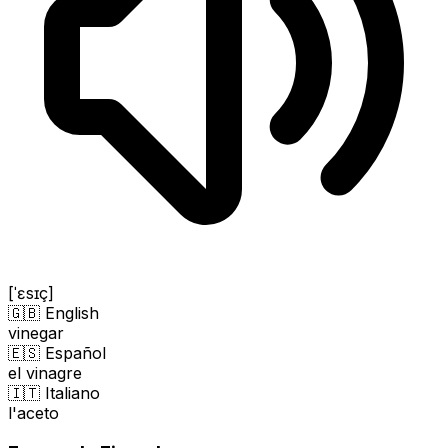
[ˈɛsɪç]
🇬🇧 English
vinegar
🇪🇸 Español
el vinagre
🇮🇹 Italiano
l'aceto