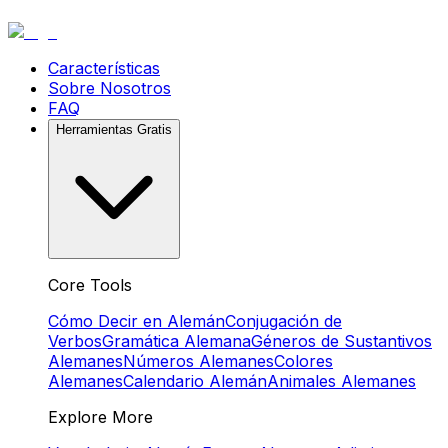
Características
Sobre Nosotros
FAQ
Herramientas Gratis
Core Tools
Cómo Decir en Alemán
Conjugación de
Verbos
Gramática Alemana
Géneros de Sustantivos
Alemanes
Números Alemanes
Colores
Alemanes
Calendario Alemán
Animales Alemanes
Explore More