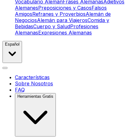
Vocabulario Alemán
Frases Alemanas
Adjetivos
Alemanes
Preposiciones y Casos
Falsos
Amigos
Refranes y Proverbios
Alemán de
Negocios
Alemán para Viajeros
Comida y
Bebidas
Cuerpo y Salud
Profesiones
Alemanas
Expresiones Alemanas
Español
Características
Sobre Nosotros
FAQ
Herramientas Gratis