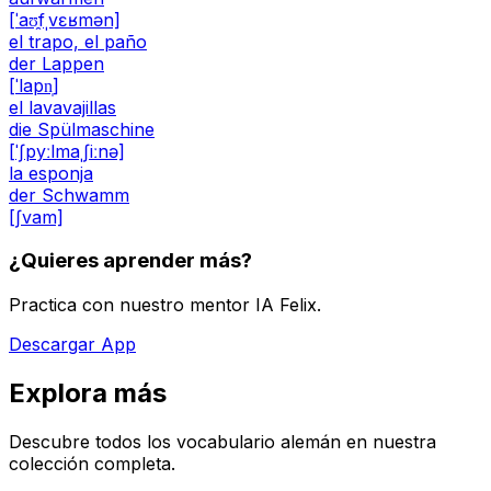
[ˈaʊ̯fˌvɛʁmən]
el trapo, el paño
der Lappen
[ˈlapn̩]
el lavavajillas
die Spülmaschine
[ˈʃpyːlmaˌʃiːnə]
la esponja
der Schwamm
[ʃvam]
¿Quieres aprender más?
Practica con nuestro mentor IA Felix.
Descargar App
Explora más
Descubre todos los vocabulario alemán en nuestra
colección completa.