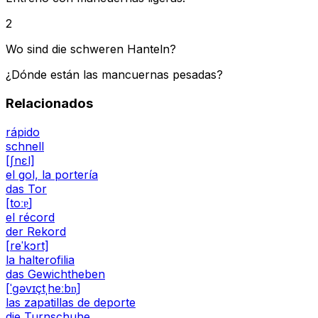
2
Wo sind die schweren Hanteln?
¿Dónde están las mancuernas pesadas?
Relacionados
rápido
schnell
[ʃnɛl]
el gol, la portería
das Tor
[toːɐ̯]
el récord
der Rekord
[reˈkɔrt]
la halterofilia
das Gewichtheben
[ˈɡəvɪçtˌheːbn̩]
las zapatillas de deporte
die Turnschuhe