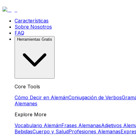
Características
Sobre Nosotros
FAQ
Herramientas Gratis
Core Tools
Cómo Decir en Alemán
Conjugación de Verbos
Gramá
Alemanes
Explore More
Vocabulario Alemán
Frases Alemanas
Adjetivos Ale
Bebidas
Cuerpo y Salud
Profesiones Alemanas
Expre