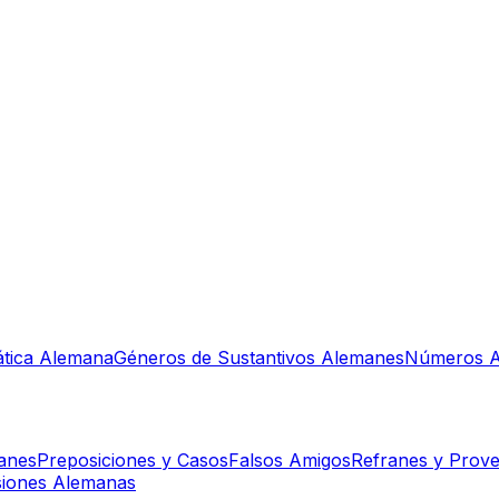
tica Alemana
Géneros de Sustantivos Alemanes
Números A
manes
Preposiciones y Casos
Falsos Amigos
Refranes y Prove
siones Alemanas