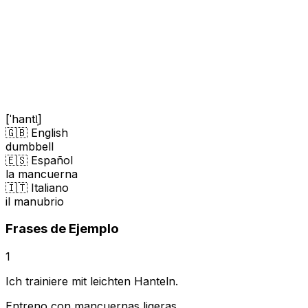
[ˈhantl̩]
🇬🇧 English
dumbbell
🇪🇸 Español
la mancuerna
🇮🇹 Italiano
il manubrio
Frases de Ejemplo
1
Ich trainiere mit leichten Hanteln.
Entreno con mancuernas ligeras.