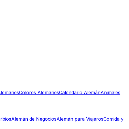
lemanes
Colores Alemanes
Calendario Alemán
Animales
rbios
Alemán de Negocios
Alemán para Viajeros
Comida y