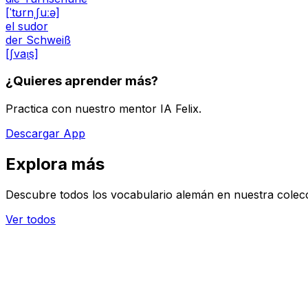
[ˈtʊrnˌʃuːə]
el sudor
der Schweiß
[ʃvaɪ̯s]
¿Quieres aprender más?
Practica con nuestro mentor IA Felix.
Descargar App
Explora más
Descubre todos los vocabulario alemán en nuestra colec
Ver todos