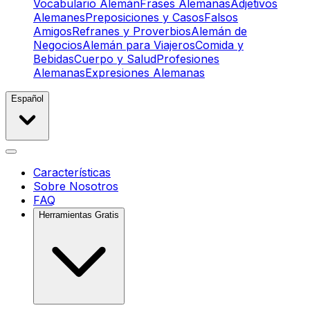
Vocabulario Alemán
Frases Alemanas
Adjetivos
Alemanes
Preposiciones y Casos
Falsos
Amigos
Refranes y Proverbios
Alemán de
Negocios
Alemán para Viajeros
Comida y
Bebidas
Cuerpo y Salud
Profesiones
Alemanas
Expresiones Alemanas
Español
Características
Sobre Nosotros
FAQ
Herramientas Gratis