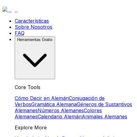
Características
Sobre Nosotros
FAQ
Herramientas Gratis
Core Tools
Cómo Decir en Alemán
Conjugación de
Verbos
Gramática Alemana
Géneros de Sustantivos
Alemanes
Números Alemanes
Colores
Alemanes
Calendario Alemán
Animales Alemanes
Explore More