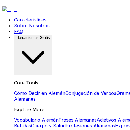
Características
Sobre Nosotros
FAQ
Herramientas Gratis
Core Tools
Cómo Decir en Alemán
Conjugación de Verbos
Gramá
Alemanes
Explore More
Vocabulario Alemán
Frases Alemanas
Adjetivos Ale
Bebidas
Cuerpo y Salud
Profesiones Alemanas
Expre