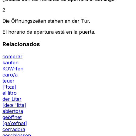
2
Die Öffnungszeiten stehen an der Tür.
El horario de apertura está en la puerta.
Relacionados
comprar
kaufen
KOW-fen
caro/a
teuer
['tɔɪɐ]
el litro
der Liter
[deːɐ 'liːtɐ]
abierto/a
geöffnet
[ɡəˈœfnət]
cerrado/a
geschlossen