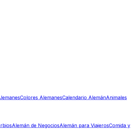
lemanes
Colores Alemanes
Calendario Alemán
Animales
rbios
Alemán de Negocios
Alemán para Viajeros
Comida y