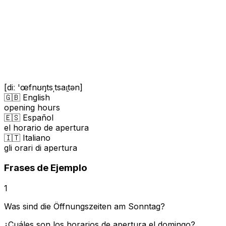
[diː 'œfnʊŋtsˌtsaɪ̯tən]
🇬🇧 English
opening hours
🇪🇸 Español
el horario de apertura
🇮🇹 Italiano
gli orari di apertura
Frases de Ejemplo
1
Was sind die Öffnungszeiten am Sonntag?
¿Cuáles son los horarios de apertura el domingo?