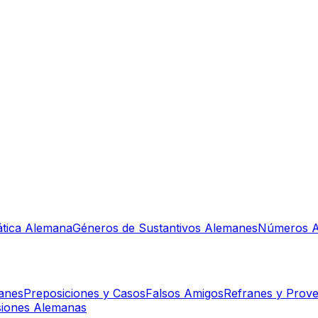
tica Alemana
Géneros de Sustantivos Alemanes
Números A
manes
Preposiciones y Casos
Falsos Amigos
Refranes y Prove
siones Alemanas