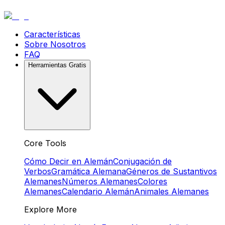
Características
Sobre Nosotros
FAQ
Herramientas Gratis
Core Tools
Cómo Decir en Alemán
Conjugación de
Verbos
Gramática Alemana
Géneros de Sustantivos
Alemanes
Números Alemanes
Colores
Alemanes
Calendario Alemán
Animales Alemanes
Explore More