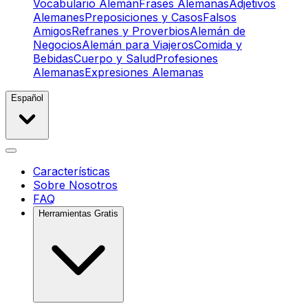
Vocabulario Alemán
Frases Alemanas
Adjetivos
Alemanes
Preposiciones y Casos
Falsos
Amigos
Refranes y Proverbios
Alemán de
Negocios
Alemán para Viajeros
Comida y
Bebidas
Cuerpo y Salud
Profesiones
Alemanas
Expresiones Alemanas
Español
Características
Sobre Nosotros
FAQ
Herramientas Gratis