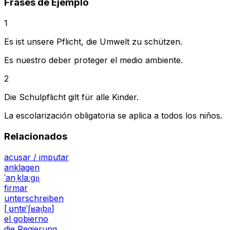
Frases de Ejemplo
1
Es ist unsere Pflicht, die Umwelt zu schützen.
Es nuestro deber proteger el medio ambiente.
2
Die Schulpflicht gilt für alle Kinder.
La escolarización obligatoria se aplica a todos los niños.
Relacionados
acusar / imputar
anklagen
ˈanˌklaːɡn̩
firmar
unterschreiben
[ˌʊntɐˈʃʁaɪ̯bn̩]
el gobierno
die Regierung