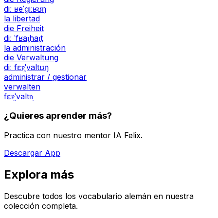
diː ʁeˈɡiːʁʊŋ
la libertad
die Freiheit
diː ˈfʁaɪ̯haɪ̯t
la administración
die Verwaltung
diː fɛɐ̯ˈvaltʊŋ
administrar / gestionar
verwalten
fɛɐ̯ˈvaltn̩
¿Quieres aprender más?
Practica con nuestro mentor IA Felix.
Descargar App
Explora más
Descubre todos los vocabulario alemán en nuestra
colección completa.