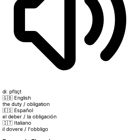
diː pflɪçt
🇬🇧 English
the duty / obligation
🇪🇸 Español
el deber / la obligación
🇮🇹 Italiano
il dovere / l'obbligo