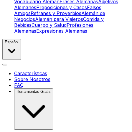
Vocabulario Alemán
Frases Alemanas
Adjetivos
Alemanes
Preposiciones y Casos
Falsos
Amigos
Refranes y Proverbios
Alemán de
Negocios
Alemán para Viajeros
Comida y
Bebidas
Cuerpo y Salud
Profesiones
Alemanas
Expresiones Alemanas
Español
Características
Sobre Nosotros
FAQ
Herramientas Gratis