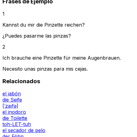
Frases de Ejemplo
1
Kannst du mir die Pinzette reichen?
¿Puedes pasarme las pinzas?
2
Ich brauche eine Pinzette für meine Augenbrauen.
Necesito unas pinzas para mis cejas.
Relacionados
el jabón
die Seife
[ˈzaɪ̯fə]
el inodoro
die Toilette
toh-LET-tuh
el secador de pelo
der Föhn