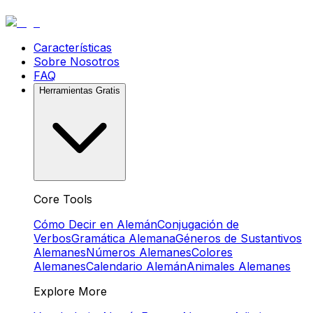
Características
Sobre Nosotros
FAQ
Herramientas Gratis
Core Tools
Cómo Decir en Alemán
Conjugación de
Verbos
Gramática Alemana
Géneros de Sustantivos
Alemanes
Números Alemanes
Colores
Alemanes
Calendario Alemán
Animales Alemanes
Explore More