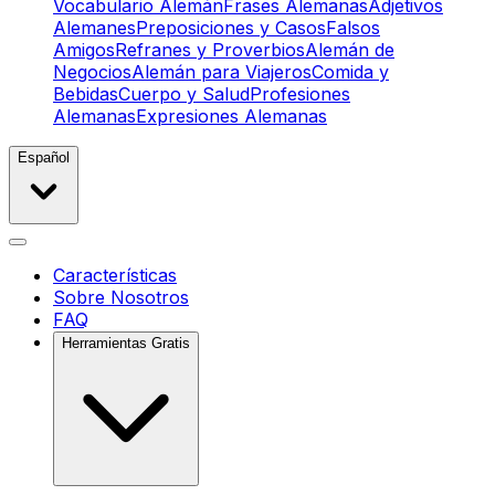
Vocabulario Alemán
Frases Alemanas
Adjetivos
Alemanes
Preposiciones y Casos
Falsos
Amigos
Refranes y Proverbios
Alemán de
Negocios
Alemán para Viajeros
Comida y
Bebidas
Cuerpo y Salud
Profesiones
Alemanas
Expresiones Alemanas
Español
Características
Sobre Nosotros
FAQ
Herramientas Gratis