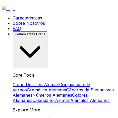
Características
Sobre Nosotros
FAQ
Herramientas Gratis
Core Tools
Cómo Decir en Alemán
Conjugación de
Verbos
Gramática Alemana
Géneros de Sustantivos
Alemanes
Números Alemanes
Colores
Alemanes
Calendario Alemán
Animales Alemanes
Explore More