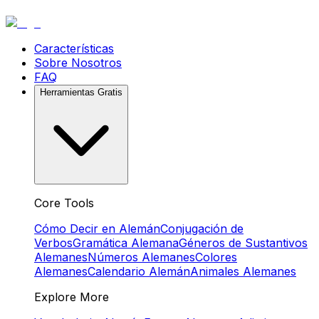
Características
Sobre Nosotros
FAQ
Herramientas Gratis
Core Tools
Cómo Decir en Alemán
Conjugación de
Verbos
Gramática Alemana
Géneros de Sustantivos
Alemanes
Números Alemanes
Colores
Alemanes
Calendario Alemán
Animales Alemanes
Explore More