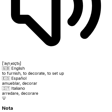
[ˈaɪ̯nˌʁɪçtn̩]
🇬🇧 English
to furnish, to decorate, to set up
🇪🇸 Español
amueblar, decorar
🇮🇹 Italiano
arredare, decorare
💡
Nota