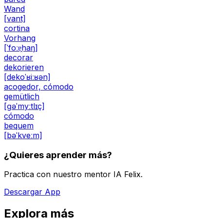
Wand
[vant]
cortina
Vorhang
[ˈfoːɐ̯haŋ]
decorar
dekorieren
[dekoˈʁiːʁən]
acogedor, cómodo
gemütlich
[ɡəˈmyːtlɪç]
cómodo
bequem
[bəˈkveːm]
¿Quieres aprender más?
Practica con nuestro mentor IA Felix.
Descargar App
Explora más