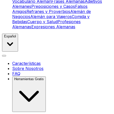
Vocabulario Alemán
Frases Alemanas
Adjetivos
Alemanes
Preposiciones y Casos
Falsos
Amigos
Refranes y Proverbios
Alemán de
Negocios
Alemán para Viajeros
Comida y
Bebidas
Cuerpo y Salud
Profesiones
Alemanas
Expresiones Alemanas
Español
Características
Sobre Nosotros
FAQ
Herramientas Gratis