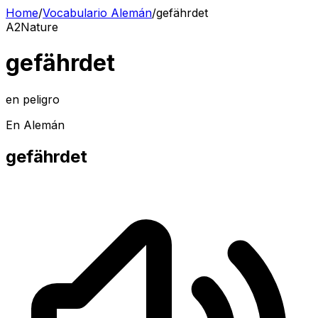
Home
/
Vocabulario Alemán
/
gefährdet
A2
Nature
gefährdet
en peligro
En Alemán
gefährdet