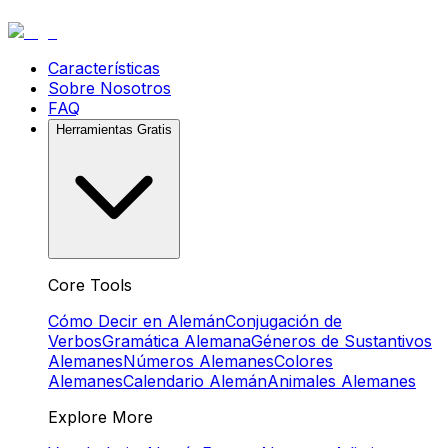
Características
Sobre Nosotros
FAQ
Herramientas Gratis
Core Tools
Cómo Decir en Alemán
Conjugación de
Verbos
Gramática Alemana
Géneros de Sustantivos
Alemanes
Números Alemanes
Colores
Alemanes
Calendario Alemán
Animales Alemanes
Explore More