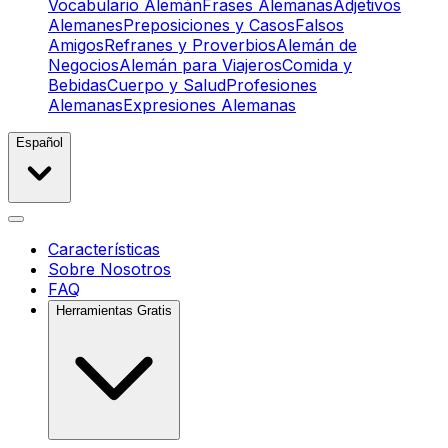
Vocabulario Alemán
Frases Alemanas
Adjetivos
Alemanes
Preposiciones y Casos
Falsos
Amigos
Refranes y Proverbios
Alemán de
Negocios
Alemán para Viajeros
Comida y
Bebidas
Cuerpo y Salud
Profesiones
Alemanas
Expresiones Alemanas
Español
Características
Sobre Nosotros
FAQ
Herramientas Gratis