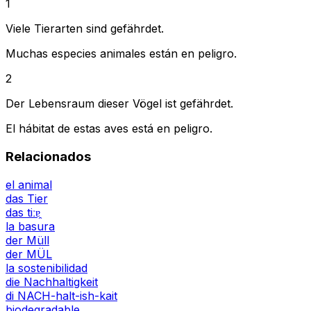
1
Viele Tierarten sind gefährdet.
Muchas especies animales están en peligro.
2
Der Lebensraum dieser Vögel ist gefährdet.
El hábitat de estas aves está en peligro.
Relacionados
el animal
das Tier
das tiːɐ̯
la basura
der Müll
der MÜL
la sostenibilidad
die Nachhaltigkeit
di NACH-halt-ish-kait
biodegradable