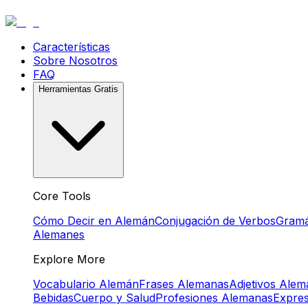
Características
Sobre Nosotros
FAQ
Herramientas Gratis
Core Tools
Cómo Decir en Alemán
Conjugación de Verbos
Gramá
Alemanes
Explore More
Vocabulario Alemán
Frases Alemanas
Adjetivos Ale
Bebidas
Cuerpo y Salud
Profesiones Alemanas
Expre