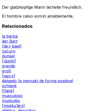
Der glatzköpfige Mann lächelte freundlich.
El hombre calvo sonrió amablemente.
Relacionados
la barba
der Bart
[deːɐ̯ baʁt]
oscuro
dunkel
[ˈdʊŋkl̩]
grande
groß
[ɡʁoːs]
delgado (a menudo de forma positiva)
schlank
[ʃlaŋk]
musculoso
muskulös
[mʊskuˈløːs]
atlético, deportivo