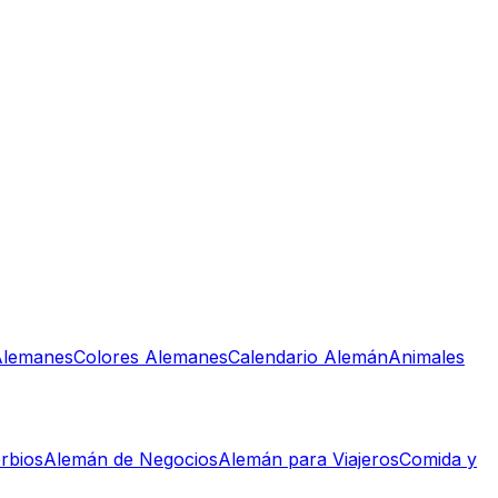
lemanes
Colores Alemanes
Calendario Alemán
Animales
rbios
Alemán de Negocios
Alemán para Viajeros
Comida y