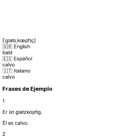
[ˈɡlatsˌkœpfɪç]
🇬🇧 English
bald
🇪🇸 Español
calvo
🇮🇹 Italiano
calvo
Frases de Ejemplo
1
Er ist glatzköpfig.
Él es calvo.
2