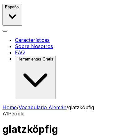
Español
Características
Sobre Nosotros
FAQ
Herramientas Gratis
Home
/
Vocabulario Alemán
/
glatzköpfig
A1
People
glatzköpfig