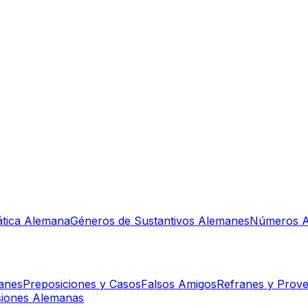
tica Alemana
Géneros de Sustantivos Alemanes
Números A
manes
Preposiciones y Casos
Falsos Amigos
Refranes y Prove
siones Alemanas