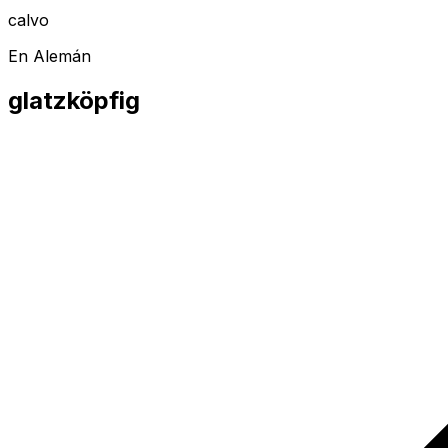
calvo
En Alemán
glatzköpfig