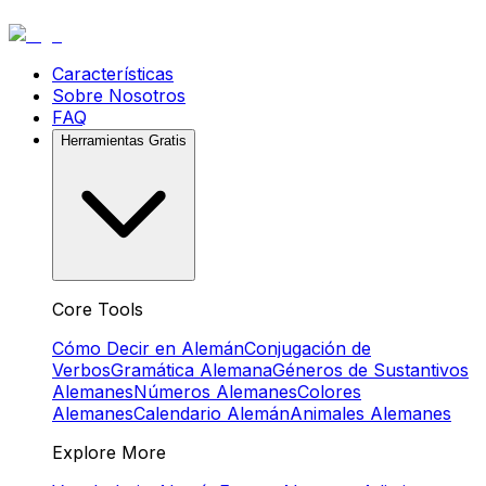
Características
Sobre Nosotros
FAQ
Herramientas Gratis
Core Tools
Cómo Decir en Alemán
Conjugación de
Verbos
Gramática Alemana
Géneros de Sustantivos
Alemanes
Números Alemanes
Colores
Alemanes
Calendario Alemán
Animales Alemanes
Explore More