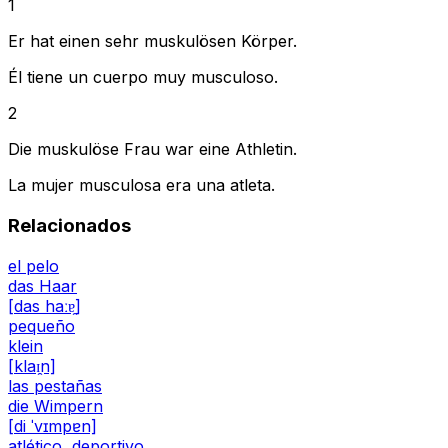
1
Er hat einen sehr muskulösen Körper.
Él tiene un cuerpo muy musculoso.
2
Die muskulöse Frau war eine Athletin.
La mujer musculosa era una atleta.
Relacionados
el pelo
das Haar
[das haːɐ̯]
pequeño
klein
[klaɪ̯n]
las pestañas
die Wimpern
[di ˈvɪmpɐn]
atlético, deportivo