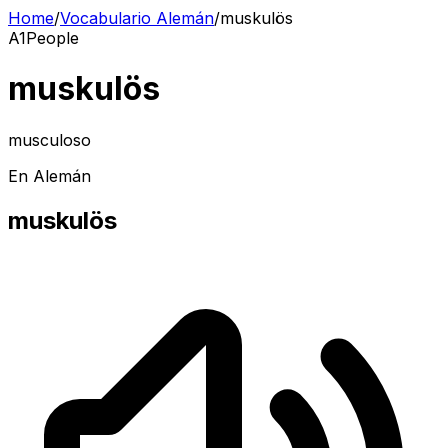
Home
/
Vocabulario Alemán
/
muskulös
A1
People
muskulös
musculoso
En Alemán
muskulös