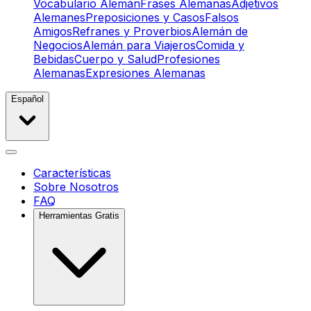
Vocabulario Alemán
Frases Alemanas
Adjetivos
Alemanes
Preposiciones y Casos
Falsos
Amigos
Refranes y Proverbios
Alemán de
Negocios
Alemán para Viajeros
Comida y
Bebidas
Cuerpo y Salud
Profesiones
Alemanas
Expresiones Alemanas
Español
Características
Sobre Nosotros
FAQ
Herramientas Gratis