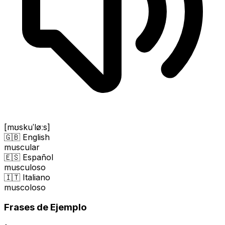
[mʊskuˈløːs]
🇬🇧 English
muscular
🇪🇸 Español
musculoso
🇮🇹 Italiano
muscoloso
Frases de Ejemplo