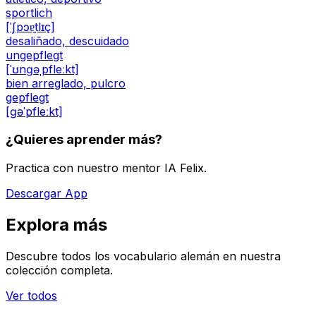
sportlich
[ˈʃpɔɐ̯tlɪç]
desaliñado, descuidado
ungepflegt
[ˈʊnɡəˌpfleːkt]
bien arreglado, pulcro
gepflegt
[ɡəˈpfleːkt]
¿Quieres aprender más?
Practica con nuestro mentor IA Felix.
Descargar App
Explora más
Descubre todos los vocabulario alemán en nuestra
colección completa.
Ver todos