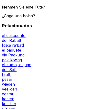
Nehmen Sie eine Tüte?
¿Coge una bolsa?
Relacionados
el descuento
der Rabatt
[deːɐ raˈbat]
el paquete
die Packung
pak-koong
el zumo, el jugo
der Saft
[zaft]
pesar
wiegen
vee-gen
costar
kosten
kos-ten
ofrecer