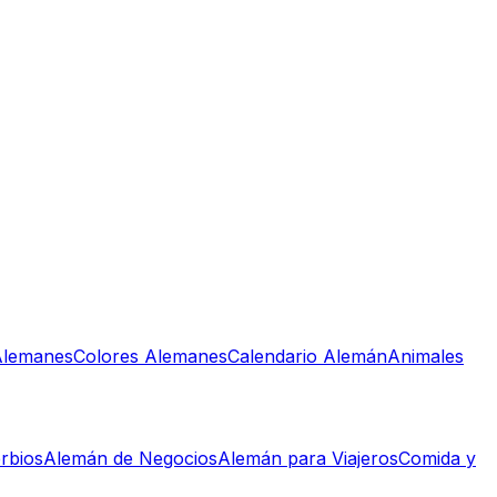
lemanes
Colores Alemanes
Calendario Alemán
Animales
rbios
Alemán de Negocios
Alemán para Viajeros
Comida y