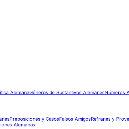
tica Alemana
Géneros de Sustantivos Alemanes
Números A
manes
Preposiciones y Casos
Falsos Amigos
Refranes y Prove
siones Alemanas