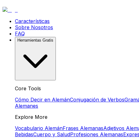
Características
Sobre Nosotros
FAQ
Herramientas Gratis
Core Tools
Cómo Decir en Alemán
Conjugación de Verbos
Gramá
Alemanes
Explore More
Vocabulario Alemán
Frases Alemanas
Adjetivos Ale
Bebidas
Cuerpo y Salud
Profesiones Alemanas
Expre