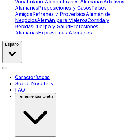
Vocabulario Alemán
Frases Alemanas
Adjetivos
Alemanes
Preposiciones y Casos
Falsos
Amigos
Refranes y Proverbios
Alemán de
Negocios
Alemán para Viajeros
Comida y
Bebidas
Cuerpo y Salud
Profesiones
Alemanas
Expresiones Alemanas
Español
Características
Sobre Nosotros
FAQ
Herramientas Gratis