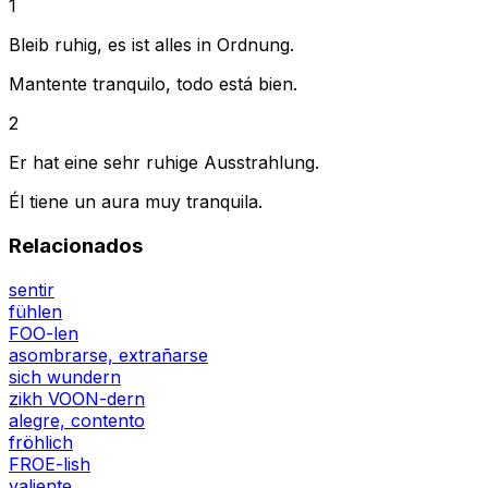
1
Bleib ruhig, es ist alles in Ordnung.
Mantente tranquilo, todo está bien.
2
Er hat eine sehr ruhige Ausstrahlung.
Él tiene un aura muy tranquila.
Relacionados
sentir
fühlen
FOO-len
asombrarse, extrañarse
sich wundern
zikh VOON-dern
alegre, contento
fröhlich
FROE-lish
valiente