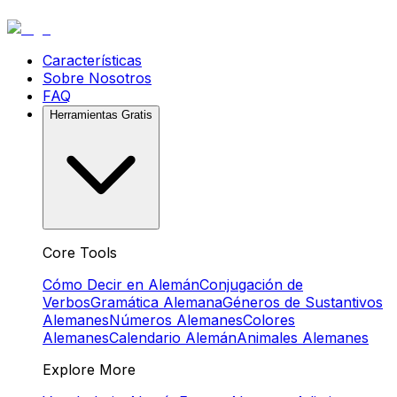
Características
Sobre Nosotros
FAQ
Herramientas Gratis
Core Tools
Cómo Decir en Alemán
Conjugación de
Verbos
Gramática Alemana
Géneros de Sustantivos
Alemanes
Números Alemanes
Colores
Alemanes
Calendario Alemán
Animales Alemanes
Explore More