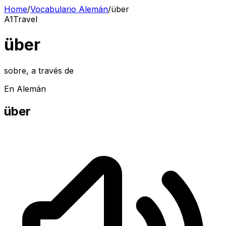
Home
/
Vocabulario Alemán
/
über
A1
Travel
über
sobre, a través de
En Alemán
über