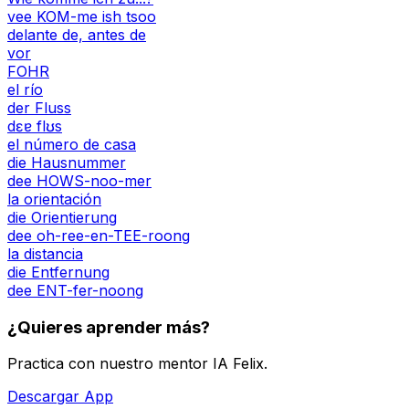
vee KOM-me ish tsoo
delante de, antes de
vor
FOHR
el río
der Fluss
dɛɐ flʊs
el número de casa
die Hausnummer
dee HOWS-noo-mer
la orientación
die Orientierung
dee oh-ree-en-TEE-roong
la distancia
die Entfernung
dee ENT-fer-noong
¿Quieres aprender más?
Practica con nuestro mentor IA Felix.
Descargar App