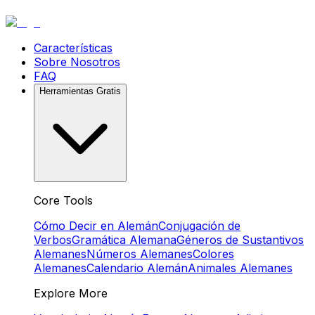
Características
Sobre Nosotros
FAQ
Herramientas Gratis
Core Tools
Cómo Decir en Alemán
Conjugación de
Verbos
Gramática Alemana
Géneros de Sustantivos
Alemanes
Números Alemanes
Colores
Alemanes
Calendario Alemán
Animales Alemanes
Explore More