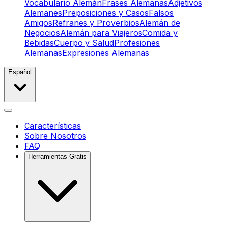
Vocabulario Alemán
Frases Alemanas
Adjetivos
Alemanes
Preposiciones y Casos
Falsos
Amigos
Refranes y Proverbios
Alemán de
Negocios
Alemán para Viajeros
Comida y
Bebidas
Cuerpo y Salud
Profesiones
Alemanas
Expresiones Alemanas
Español
Características
Sobre Nosotros
FAQ
Herramientas Gratis