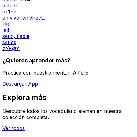
aktuell
akˈtʊɛl
en vivo, en directo
live
laɪ̯f
serio, fiable
seriös
zeˈʁi̯øːs
¿Quieres aprender más?
Practica con nuestro mentor IA Felix.
Descargar App
Explora más
Descubre todos los vocabulario alemán en nuestra
colección completa.
Ver todos