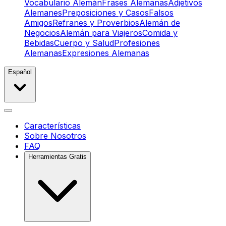
Vocabulario Alemán
Frases Alemanas
Adjetivos
Alemanes
Preposiciones y Casos
Falsos
Amigos
Refranes y Proverbios
Alemán de
Negocios
Alemán para Viajeros
Comida y
Bebidas
Cuerpo y Salud
Profesiones
Alemanas
Expresiones Alemanas
Español
Características
Sobre Nosotros
FAQ
Herramientas Gratis