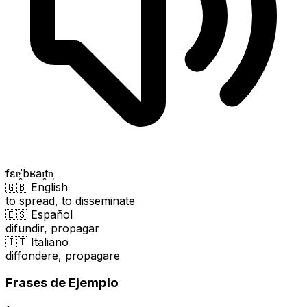
fɛɐ̯ˈbʁaɪ̯tn̩
🇬🇧 English
to spread, to disseminate
🇪🇸 Español
difundir, propagar
🇮🇹 Italiano
diffondere, propagare
Frases de Ejemplo