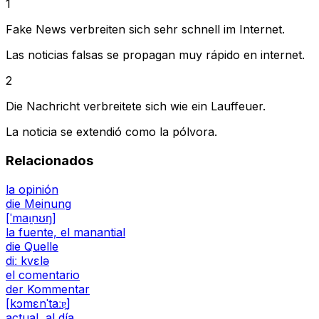
1
Fake News verbreiten sich sehr schnell im Internet.
Las noticias falsas se propagan muy rápido en internet.
2
Die Nachricht verbreitete sich wie ein Lauffeuer.
La noticia se extendió como la pólvora.
Relacionados
la opinión
die Meinung
[ˈmaɪ̯nʊŋ]
la fuente, el manantial
die Quelle
diː kvɛlə
el comentario
der Kommentar
[kɔmɛnˈtaːɐ̯]
actual, al día