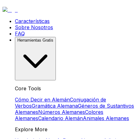
Características
Sobre Nosotros
FAQ
Herramientas Gratis
Core Tools
Cómo Decir en Alemán
Conjugación de
Verbos
Gramática Alemana
Géneros de Sustantivos
Alemanes
Números Alemanes
Colores
Alemanes
Calendario Alemán
Animales Alemanes
Explore More