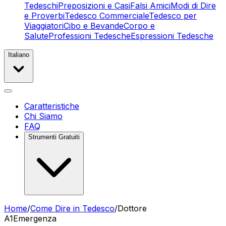
Tedeschi
Preposizioni e Casi
Falsi Amici
Modi di Dire
e Proverbi
Tedesco Commerciale
Tedesco per
Viaggiatori
Cibo e Bevande
Corpo e
Salute
Professioni Tedesche
Espressioni Tedesche
Italiano
Caratteristiche
Chi Siamo
FAQ
Strumenti Gratuiti
Home
/
Come Dire in Tedesco
/
Dottore
A1
Emergenza