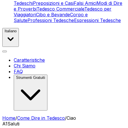
Tedeschi
Preposizioni e Casi
Falsi Amici
Modi di Dire
e Proverbi
Tedesco Commerciale
Tedesco per
Viaggiatori
Cibo e Bevande
Corpo e
Salute
Professioni Tedesche
Espressioni Tedesche
Italiano
Caratteristiche
Chi Siamo
FAQ
Strumenti Gratuiti
Home
/
Come Dire in Tedesco
/
Ciao
A1
Saluti