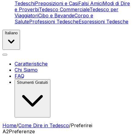
Tedeschi
Preposizioni e Casi
Falsi Amici
Modi di Dire
e Proverbi
Tedesco Commerciale
Tedesco per
Viaggiatori
Cibo e Bevande
Corpo e
Salute
Professioni Tedesche
Espressioni Tedesche
Italiano
Caratteristiche
Chi Siamo
FAQ
Strumenti Gratuiti
Home
/
Come Dire in Tedesco
/
Preferirei
A2
Preferenze