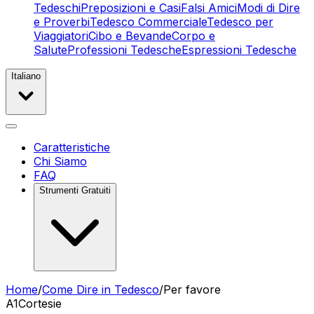
Tedeschi
Preposizioni e Casi
Falsi Amici
Modi di Dire
e Proverbi
Tedesco Commerciale
Tedesco per
Viaggiatori
Cibo e Bevande
Corpo e
Salute
Professioni Tedesche
Espressioni Tedesche
Italiano
Caratteristiche
Chi Siamo
FAQ
Strumenti Gratuiti
Home
/
Come Dire in Tedesco
/
Per favore
A1
Cortesie