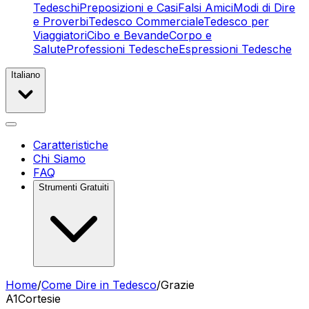
Tedeschi
Preposizioni e Casi
Falsi Amici
Modi di Dire
e Proverbi
Tedesco Commerciale
Tedesco per
Viaggiatori
Cibo e Bevande
Corpo e
Salute
Professioni Tedesche
Espressioni Tedesche
Italiano
Caratteristiche
Chi Siamo
FAQ
Strumenti Gratuiti
Home
/
Come Dire in Tedesco
/
Grazie
A1
Cortesie