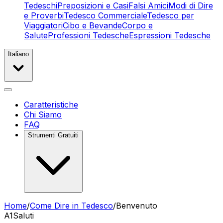
Tedeschi
Preposizioni e Casi
Falsi Amici
Modi di Dire
e Proverbi
Tedesco Commerciale
Tedesco per
Viaggiatori
Cibo e Bevande
Corpo e
Salute
Professioni Tedesche
Espressioni Tedesche
Italiano
Caratteristiche
Chi Siamo
FAQ
Strumenti Gratuiti
Home
/
Come Dire in Tedesco
/
Benvenuto
A1
Saluti