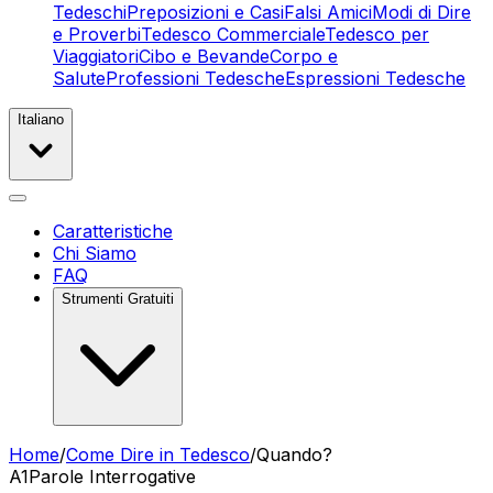
Tedeschi
Preposizioni e Casi
Falsi Amici
Modi di Dire
e Proverbi
Tedesco Commerciale
Tedesco per
Viaggiatori
Cibo e Bevande
Corpo e
Salute
Professioni Tedesche
Espressioni Tedesche
Italiano
Caratteristiche
Chi Siamo
FAQ
Strumenti Gratuiti
Home
/
Come Dire in Tedesco
/
Quando?
A1
Parole Interrogative