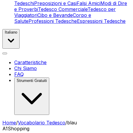
Tedeschi
Preposizioni e Casi
Falsi Amici
Modi di Dire
e Proverbi
Tedesco Commerciale
Tedesco per
Viaggiatori
Cibo e Bevande
Corpo e
Salute
Professioni Tedesche
Espressioni Tedesche
Italiano
Caratteristiche
Chi Siamo
FAQ
Strumenti Gratuiti
Home
/
Vocabolario Tedesco
/
blau
A1
Shopping